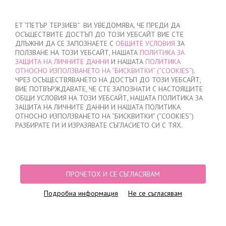
ВХОД
/
РЕГИСТРАЦИЯ
ET “ПЕТЪР ТЕРЗИЕВ“ ВИ УВЕДОМЯВА, ЧЕ ПРЕДИ ДА
ОСЪЩЕСТВИТЕ ДОСТЪП ДО ТОЗИ УЕБСАЙТ ВИЕ СТЕ
ДЛЪЖНИ ДА СЕ ЗАПОЗНАЕТЕ С
ОБЩИТЕ УСЛОВИЯ
ЗА
ПОЛЗВАНЕ НА ТОЗИ УЕБСАЙТ, НАШАТА
ПОЛИТИКА ЗА
ЗАЩИТА НА ЛИЧНИТЕ ДАННИ
И НАШАТА
ПОЛИТИКА
ОТНОСНО ИЗПОЛЗВАНЕТО НА “БИСКВИТКИ” (“COOKIES”)
.
МОЯТА ПОРЪЧКА
ЧРЕЗ ОСЪЩЕСТВЯВАНЕТО НА ДОСТЪП ДО ТОЗИ УЕБСАЙТ,
няма добавени продукти
ВИЕ ПОТВЪРЖДАВАТЕ, ЧЕ СТЕ ЗАПОЗНАТИ С НАСТОЯЩИТЕ
ОБЩИ УСЛОВИЯ НА ТОЗИ УЕБСАЙТ, НАШАТА ПОЛИТИКА ЗА
ЗАЩИТА НА ЛИЧНИТЕ ДАННИ И НАШАТА ПОЛИТИКА
ОТНОСНО ИЗПОЛЗВАНЕТО НА “БИСКВИТКИ” (“COOKIES”)
НАЧАЛО
/
ЗА НАС
РАЗБИРАТЕ ГИ И ИЗРАЗЯВАТЕ СЪГЛАСИЕТО СИ С ТЯХ.
За нас
ПРОЧЕТОХ И СЕ СЪГЛАСЯВАМ
Повече от 20г. специализираме в производството на 
висококачествено дамско и мъжко бельо. С усърдна работа 
Подробна информация
Не се съгласявам
и желание успяхме да се развием и да постигнем успех на 
родните пазари, като от малък цех се превърнахме в 
производствено предприятие с над 40 различни машини, с 