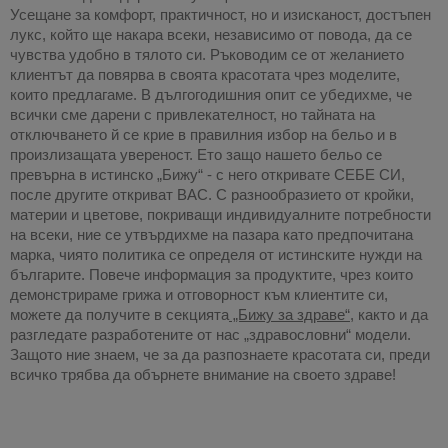
Усещане за комфорт, практичност, но и изисканост, достъпен 
лукс, който ще накара всеки, независимо от повода, да се 
чувства удобно в тялото си. Ръководим се от желанието 
клиентът да повярва в своята красотата чрез моделите, 
които предлагаме. В дългогодишния опит се убедихме, че 
всички сме дарени с привлекателност, но тайната на 
отключването й се крие в правилния избор на бельо и в 
произлизащата увереност. Ето защо нашето бельо се 
превърна в истинско „Бижу“ - с него откривате СЕБЕ СИ, 
после другите откриват ВАС. С разнообразието от кройки, 
материи и цветове, покриващи индивидуалните потребности 
на всеки, ние се утвърдихме на пазара като предпочитана 
марка, чиято политика се определя от истинските нужди на 
българите. Повече информация за продуктите, чрез които 
демонстрираме грижа и отговорност към клиентите си, 
можете да получите в секцията
 „Бижу за здраве“
, както и да 
разгледате разработените от нас „здравословни“ модели. 
Защото ние знаем, че за да разпознаете красотата си, преди 
всичко трябва да обърнете внимание на своето здраве!