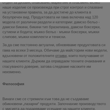
отдел за дизайн, опаковане, маркетинг и пласмент. Всяко 
наше изделие се произвежда при строг контрол и спазване 
на установени правила, за да достигне до клиента в 
безупречен вид. Продуктовата ни гама включва над 120 
модела от различни раздели и категории: дамско бельо - 
дамски бикини, бикини тип бразилиана, дамски боксерки, 
сутиени и бодита; мъжко бельо - мъжки боксерки, мъжки 
слипове, мъжки комплекти и тениски. 
За да сме постоянно актуални, обновяваме продуктовата си 
гама на всеки 3 месеца. Обичаме да майсторим нови модели, 
вдъхновени от положителните 
отзиви
, които получаваме от 
нашите клиенти. Държим да оправдаем техните очаквания и 
гласуваното доверие, затова следваме насоките им 
неизменно.
Философия
Винаги сме се стремили към това да не създаваме 
обикновени „пазарни“ продукти. Започнахме производството 
с мисията да подаряваме усещане на нашите клиенти. 