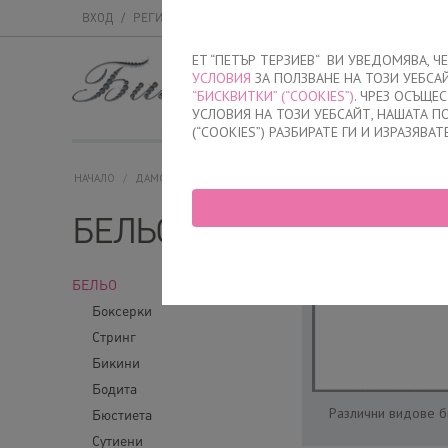
ВХОД
/
РЕГИСТРАЦИЯ
ET “ПЕТЪР ТЕРЗИЕВ“ ВИ УВЕДОМЯВА, 
УСЛОВИЯ
ЗА ПОЛЗВАНЕ НА ТОЗИ УЕБСА
МЪЖКО
ДАМСК
“БИСКВИТКИ” (“COOKIES”)
. ЧРЕЗ ОСЪЩЕ
УСЛОВИЯ НА ТОЗИ УЕБСАЙТ, НАШАТА 
(“COOKIES”) РАЗБИРАТЕ ГИ И ИЗРАЗЯВАТ
НАЧАЛО
/
ДАМСКО
/
БЕЛЬО
БЕЛЬО
БЕЛЬО
Боксерки
Стринг
Бикини
Бодита
Различни видове би
Бюстиета
Сутиени