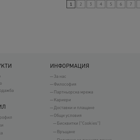
1
2
3
4
5
6
7
УКТИ
ИНФОРМАЦИЯ
о
За нас
о
Философия
одажба
Партньорска мрежа
Кариери
ИЛ
Доставки и плащане
Общи условия
профил
Бисквитки ("Cookies")
ки
Връщане
ка