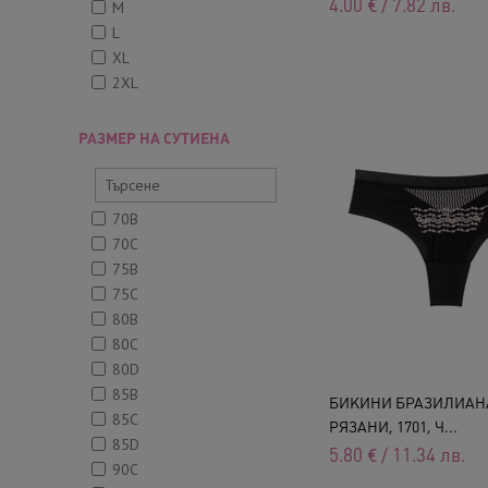
4.00
€
/
7.82
лв.
M
L
XL
2XL
РАЗМЕР НА СУТИЕНА
70B
70C
75B
75C
80B
80C
80D
85B
БИКИНИ БРАЗИЛИАН
85C
РЯЗАНИ, 1701, Ч...
85D
5.80
€
/
11.34
лв.
90C