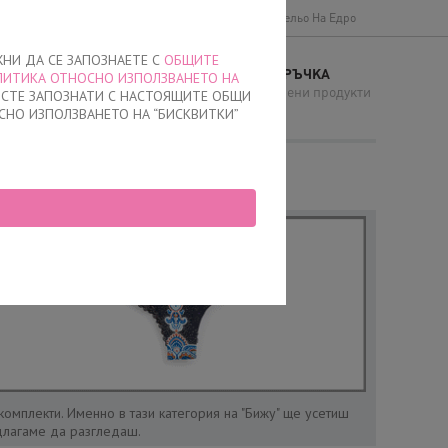
Доставки и плащане
Общи условия
Бельо На Едро
ЖНИ ДА СЕ ЗАПОЗНАЕТЕ С
ОБЩИТЕ
МОЯТА ПОРЪЧКА
ЛИТИКА ОТНОСНО ИЗПОЛЗВАНЕТО НА
И
няма добавени продукти
Е СТЕ ЗАПОЗНАТИ С НАСТОЯЩИТЕ ОБЩИ
СНО ИЗПОЛЗВАНЕТО НА “БИСКВИТКИ”
 комплекти.
Именно в тази категория на "Бижу" ще усетиш
едлагаме да разгледаш.