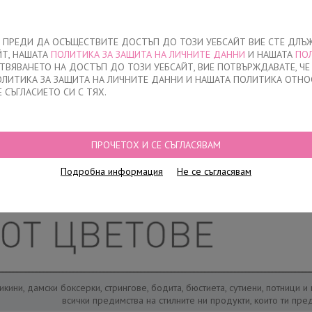
За нас
ЧЕ ПРЕДИ ДА ОСЪЩЕСТВИТЕ ДОСТЪП ДО ТОЗИ УЕБСАЙТ ВИЕ СТЕ ДЛЪ
ЙТ, НАШАТА
ПОЛИТИКА ЗА ЗАЩИТА НА ЛИЧНИТЕ ДАННИ
И НАШАТА
ПО
О
ДЕТСКО
НАМАЛЕНИЯ
КЪДЕ ДА КУПЯ
КОНТАКТ
СТВЯВАНЕТО НА ДОСТЪП ДО ТОЗИ УЕБСАЙТ, ВИЕ ПОТВЪРЖДАВАТЕ, Ч
ПОЛИТИКА ЗА ЗАЩИТА НА ЛИЧНИТЕ ДАННИ И НАШАТА ПОЛИТИКА ОТНО
Е СЪГЛАСИЕТО СИ С ТЯХ.
ПРОЧЕТОХ И СЕ СЪГЛАСЯВАМ
Подробна информация
Не се съгласявам
кини, дамски боксерки, стрингове, бодита, бюстиета, сутиени, потници и
всички предимства на стилните ни продукти, които ти пр