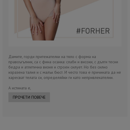
Дамите, горди притежателки на тяло с форма на
правоъгълник, са с фина осанка: слаби и високи, с дълги тесни
бедра и атлетична визия и строен силует. Но без силно
изразена талия и с малък бюст. И често това е причината да не
харесват телата си, определяйки ги като непривлекателни.
А истината е,
ПРОЧЕТИ ПОВЕЧЕ