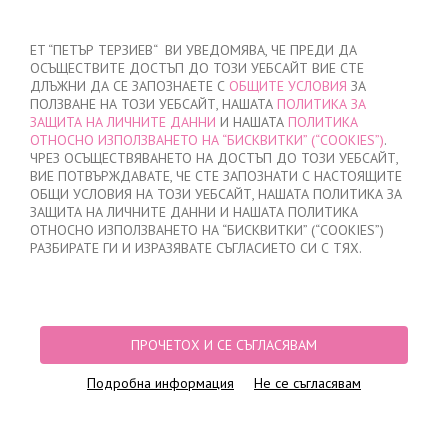
ВХОД
/
РЕГИСТРАЦИЯ
ET “ПЕТЪР ТЕРЗИЕВ“ ВИ УВЕДОМЯВА, ЧЕ ПРЕДИ ДА
ОСЪЩЕСТВИТЕ ДОСТЪП ДО ТОЗИ УЕБСАЙТ ВИЕ СТЕ
ДЛЪЖНИ ДА СЕ ЗАПОЗНАЕТЕ С
ОБЩИТЕ УСЛОВИЯ
ЗА
ПОЛЗВАНЕ НА ТОЗИ УЕБСАЙТ, НАШАТА
ПОЛИТИКА ЗА
ЗАЩИТА НА ЛИЧНИТЕ ДАННИ
И НАШАТА
ПОЛИТИКА
ОТНОСНО ИЗПОЛЗВАНЕТО НА “БИСКВИТКИ” (“COOKIES”)
.
МОЯТА ПОРЪЧКА
ЧРЕЗ ОСЪЩЕСТВЯВАНЕТО НА ДОСТЪП ДО ТОЗИ УЕБСАЙТ,
няма добавени продукти
ВИЕ ПОТВЪРЖДАВАТЕ, ЧЕ СТЕ ЗАПОЗНАТИ С НАСТОЯЩИТЕ
ОБЩИ УСЛОВИЯ НА ТОЗИ УЕБСАЙТ, НАШАТА ПОЛИТИКА ЗА
ЗАЩИТА НА ЛИЧНИТЕ ДАННИ И НАШАТА ПОЛИТИКА
ОТНОСНО ИЗПОЛЗВАНЕТО НА “БИСКВИТКИ” (“COOKIES”)
НАЧАЛО
/
ПУБЛИКАЦИИ
РАЗБИРАТЕ ГИ И ИЗРАЗЯВАТЕ СЪГЛАСИЕТО СИ С ТЯХ.
Често задавани въпроси
01.12.2037
ПРОЧЕТОХ И СЕ СЪГЛАСЯВАМ
ПРОЧЕТИ ПОВЕЧЕ
Подробна информация
Не се съгласявам