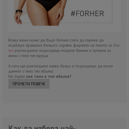
Всяка жена може да бъде богиня стига да съумее да
подбере правилно бельото спрямо формите на тялото си. Ето
тук
разгледахме подходящи модели бикини и сутиени за
жени с тяло тип круша.
А сега ще разгледаме какво бельо е подходящо да носят
дамите с тяло тип ябълка.
Но първо
кое тяло е тип ябълка?
ПРОЧЕТИ ПОВЕЧЕ
Как да изберa най-