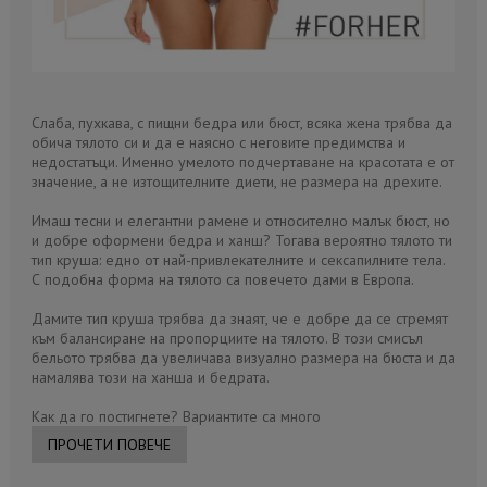
Слаба, пухкава, с пищни бедра или бюст, всяка жена трябва да
обича тялото си и да е наясно с неговите предимства и
недостатъци. Именно умелото подчертаване на красотата е от
значение, а не изтощителните диети, не размера на дрехите.
Имаш тесни и елегантни рамене и относително малък бюст, но
и добре оформени бедра и ханш? Тогава вероятно тялото ти
тип круша: едно от най-привлекателните и сексапилните тела.
С подобна форма на тялото са повечето дами в Европа.
Дамите тип круша трябва да знаят, че е добре да се стремят
към балансиране на пропорциите на тялото. В този смисъл
бельото трябва да увеличава визуално размера на бюста и да
намалява този на ханша и бедрата.
Как да го постигнете? Вариантите са много
ПРОЧЕТИ ПОВЕЧЕ