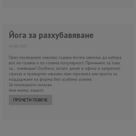
Йога за разхубавяване
24.02.2017
През последните няколко години йогата започна да набира
все по-голяма и по-голяма популярност. Причините за това
са... очевидни! Особено, когато денят в офиса е напрегнат,
стресът е превъртял няколко пъти стрелката или просто за
поддържане на форма без особено усилия.
За последното излъгах.
Ама малко, защото
ПРОЧЕТИ ПОВЕЧЕ