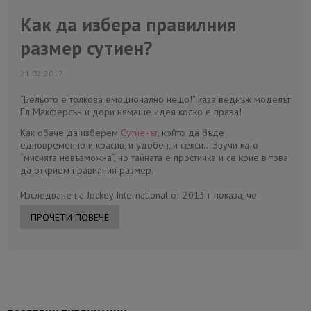
Как да избера правилния
размер сутиен?
21.02.2017
“Бельото е толкова емоционално нещо!” каза веднъж моделът
Ел Макферсън и дори нямаше идея колко е права!
Как обаче да изберем
Сутиенът
, който да бъде
едновременно и красив, и удобен, и секси… Звучи като
“мисията невъзможна”, но тайната е простичка и се крие в това
да открием правилния размер.
Изследване на Jockey International от 2013 г показа, че
ПРОЧЕТИ ПОВЕЧЕ