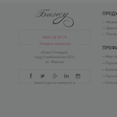
ПРОД
Мъжк
Дамск
Разпр
0895 50 59 79
Телефон за връзка
ПРОФ
област Пловдив,
Моят 
град Стамболийски 4210,
ул. Марица
Поръч
Колич
Просл
можете да ни намерите в
Списък