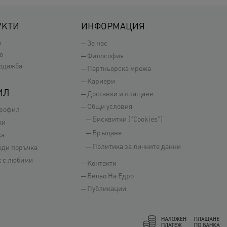
УКТИ
ИНФОРМАЦИЯ
о
За нас
о
Философия
одажба
Партньорска мрежа
Кариери
ИЛ
Доставки и плащане
Общи условия
профил
Бисквитки ("Cookies")
ки
Връщане
ка
Политика за личните данни
еди поръчка
 с любими
Контакти
Бельо На Едро
Публикации