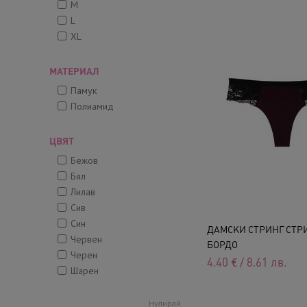
M
L
XL
МАТЕРИАЛ
Памук
Полиамид
ЦВЯТ
Бежов
Бял
Лилав
Сив
Син
ДАМСКИ СТРИНГ СТРИН
Червен
БОРДО
Черен
4.40
€
/
8.61
лв.
Шарен
Нулирай