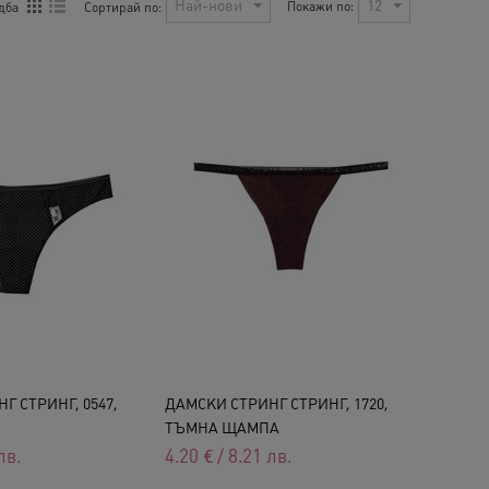
Най-нови
12
Покажи по:
Сортирай по:
дба
Г СТРИНГ, 0547,
ДАМСКИ СТРИНГ СТРИНГ, 1720,
ТЪМНА ЩАМПА
лв.
4.20
€
/
8.21
лв.