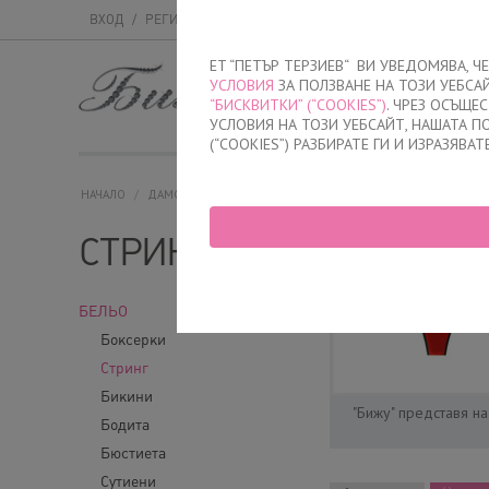
ВХОД
/
РЕГИСТРАЦИЯ
ET “ПЕТЪР ТЕРЗИЕВ“ ВИ УВЕДОМЯВА, 
УСЛОВИЯ
ЗА ПОЛЗВАНЕ НА ТОЗИ УЕБСА
МЪЖКО
ДАМСК
“БИСКВИТКИ” (“COOKIES”)
. ЧРЕЗ ОСЪЩЕ
УСЛОВИЯ НА ТОЗИ УЕБСАЙТ, НАШАТА 
(“COOKIES”) РАЗБИРАТЕ ГИ И ИЗРАЗЯВАТ
НАЧАЛО
/
ДАМСКО
/
БЕЛЬО
/
СТРИНГ
СТРИНГ
БЕЛЬО
Боксерки
Стринг
Бикини
"Бижу" представя на
Бодита
Бюстиета
Сутиени