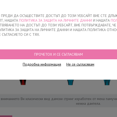
За нас
ЧЕ ПРЕДИ ДА ОСЪЩЕСТВИТЕ ДОСТЪП ДО ТОЗИ УЕБСАЙТ ВИЕ СТЕ ДЛЪ
ЙТ, НАШАТА
ПОЛИТИКА ЗА ЗАЩИТА НА ЛИЧНИТЕ ДАННИ
И НАШАТА
ПО
О
ДЕТСКО
НАМАЛЕНИЯ
КЪДЕ ДА КУПЯ
КОНТАКТ
СТВЯВАНЕТО НА ДОСТЪП ДО ТОЗИ УЕБСАЙТ, ВИЕ ПОТВЪРЖДАВАТЕ, Ч
ПОЛИТИКА ЗА ЗАЩИТА НА ЛИЧНИТЕ ДАННИ И НАШАТА ПОЛИТИКА ОТНО
Е СЪГЛАСИЕТО СИ С ТЯХ.
ПРОЧЕТОХ И СЕ СЪГЛАСЯВАМ
Подробна информация
Не се съгласявам
 вниманието Ви класически вид дамски стринг изработен от мека памучн
нежна дантела.