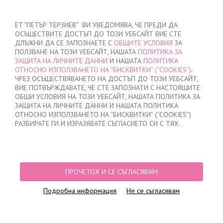
ВХОД
/
РЕГИСТРАЦИЯ
ET “ПЕТЪР ТЕРЗИЕВ“ ВИ УВЕДОМЯВА, ЧЕ ПРЕДИ ДА
ОСЪЩЕСТВИТЕ ДОСТЪП ДО ТОЗИ УЕБСАЙТ ВИЕ СТЕ
ДЛЪЖНИ ДА СЕ ЗАПОЗНАЕТЕ С
ОБЩИТЕ УСЛОВИЯ
ЗА
ПОЛЗВАНЕ НА ТОЗИ УЕБСАЙТ, НАШАТА
ПОЛИТИКА ЗА
ЗАЩИТА НА ЛИЧНИТЕ ДАННИ
И НАШАТА
ПОЛИТИКА
ОТНОСНО ИЗПОЛЗВАНЕТО НА “БИСКВИТКИ” (“COOKIES”)
.
МОЯТА ПОРЪЧКА
ЧРЕЗ ОСЪЩЕСТВЯВАНЕТО НА ДОСТЪП ДО ТОЗИ УЕБСАЙТ,
няма добавени продукти
ВИЕ ПОТВЪРЖДАВАТЕ, ЧЕ СТЕ ЗАПОЗНАТИ С НАСТОЯЩИТЕ
ОБЩИ УСЛОВИЯ НА ТОЗИ УЕБСАЙТ, НАШАТА ПОЛИТИКА ЗА
ЗАЩИТА НА ЛИЧНИТЕ ДАННИ И НАШАТА ПОЛИТИКА
ОТНОСНО ИЗПОЛЗВАНЕТО НА “БИСКВИТКИ” (“COOKIES”)
НАЧАЛО
/
ДАМСКО
/
ГОЛЕМИ РАЗМЕРИ
/
СУТИЕНИ
/
МЕКИ ЧАШКИ
РАЗБИРАТЕ ГИ И ИЗРАЗЯВАТЕ СЪГЛАСИЕТО СИ С ТЯХ.
ПРОДУКТОВИ ФИЛТРИ
МЕКИ ЧАШКИ
ПРОЧЕТОХ И СЕ СЪГЛАСЯВАМ
Дамски сутиени с меки чашки представени в размери от 80D до
Подробна информация
Не се съгласявам
95D. Сутиените са изключително удобни и комфортни при
продължително носене.