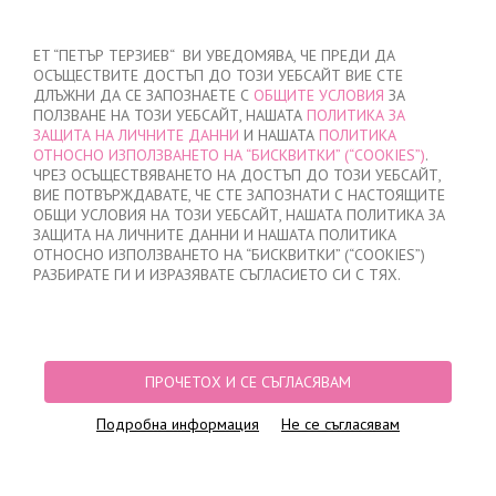
ВХОД
/
РЕГИСТРАЦИЯ
ET “ПЕТЪР ТЕРЗИЕВ“ ВИ УВЕДОМЯВА, ЧЕ ПРЕДИ ДА
ОСЪЩЕСТВИТЕ ДОСТЪП ДО ТОЗИ УЕБСАЙТ ВИЕ СТЕ
ДЛЪЖНИ ДА СЕ ЗАПОЗНАЕТЕ С
ОБЩИТЕ УСЛОВИЯ
ЗА
ПОЛЗВАНЕ НА ТОЗИ УЕБСАЙТ, НАШАТА
ПОЛИТИКА ЗА
ЗАЩИТА НА ЛИЧНИТЕ ДАННИ
И НАШАТА
ПОЛИТИКА
ОТНОСНО ИЗПОЛЗВАНЕТО НА “БИСКВИТКИ” (“COOKIES”)
.
МОЯТА ПОРЪЧКА
ЧРЕЗ ОСЪЩЕСТВЯВАНЕТО НА ДОСТЪП ДО ТОЗИ УЕБСАЙТ,
няма добавени продукти
ВИЕ ПОТВЪРЖДАВАТЕ, ЧЕ СТЕ ЗАПОЗНАТИ С НАСТОЯЩИТЕ
ОБЩИ УСЛОВИЯ НА ТОЗИ УЕБСАЙТ, НАШАТА ПОЛИТИКА ЗА
ЗАЩИТА НА ЛИЧНИТЕ ДАННИ И НАШАТА ПОЛИТИКА
ОТНОСНО ИЗПОЛЗВАНЕТО НА “БИСКВИТКИ” (“COOKIES”)
НАЧАЛО
/
ДАМСКО
/
БЕЛЬО
/
БИКИНИ
/
БИКИНИ БРАЗИЛИАНА
/
РАЗБИРАТЕ ГИ И ИЗРАЗЯВАТЕ СЪГЛАСИЕТО СИ С ТЯХ.
БИКИНИ БРАЗИЛИАНА ЛАЗЕРНО РЯЗАНИ, 0715, ЧЕРНО
ПРОЧЕТОХ И СЕ СЪГЛАСЯВАМ
Подробна информация
Не се съгласявам