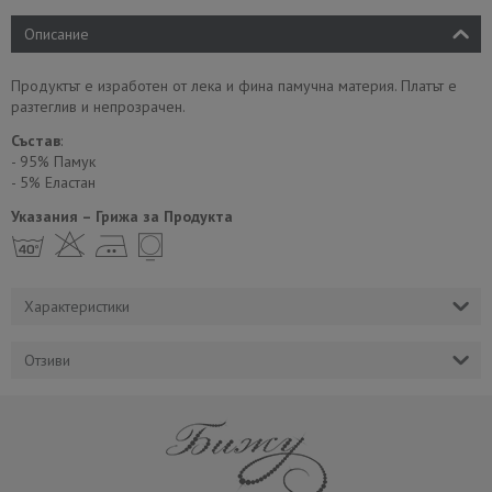
Описание
Продуктът е изработен от лека и фина памучна материя. Платът е
разтеглив и непрозрачен.
Състав
:
- 95% Памук
- 5% Еластан
Указания – Грижа за Продукта
h H E Y
Характеристики
Отзиви