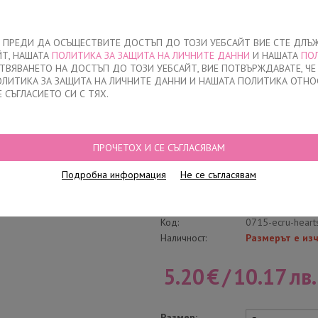
За нас
ЧЕ ПРЕДИ ДА ОСЪЩЕСТВИТЕ ДОСТЪП ДО ТОЗИ УЕБСАЙТ ВИЕ СТЕ ДЛЪ
ЙТ, НАШАТА
ПОЛИТИКА ЗА ЗАЩИТА НА ЛИЧНИТЕ ДАННИ
И НАШАТА
ПО
О
ДЕТСКО
НАМАЛЕНИЯ
КЪДЕ ДА КУПЯ
КОНТАКТ
СТВЯВАНЕТО НА ДОСТЪП ДО ТОЗИ УЕБСАЙТ, ВИЕ ПОТВЪРЖДАВАТЕ, Ч
ПОЛИТИКА ЗА ЗАЩИТА НА ЛИЧНИТЕ ДАННИ И НАШАТА ПОЛИТИКА ОТНО
Е СЪГЛАСИЕТО СИ С ТЯХ.
БИКИНИ БРАЗИЛИАНА ЛАЗЕРНО РЯЗАНИ, 0715, ЕКРЮ
ПРОЧЕТОХ И СЕ СЪГЛАСЯВАМ
Бикини бразилиан
Подробна информация
Не се съгласявам
Напиши отзив
Категория:
Бикини бразили
Код:
0715-ecru-heart
Наличност:
Размерът е из
5.20
€
/
10.17
лв.
Размер: