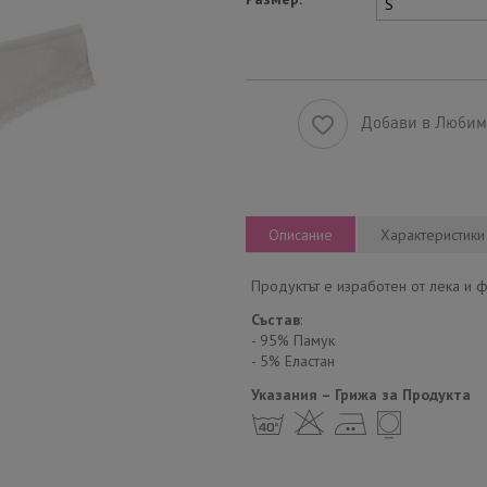
Добави в Люби
Описание
Характеристики
Продуктът е изработен от лека и ф
Състав
:
- 95% Памук
- 5% Еластан
Указания – Грижа за Продукта
h H E Y