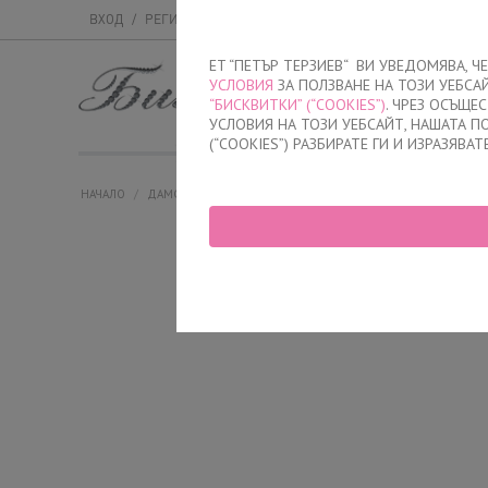
ВХОД
/
РЕГИСТРАЦИЯ
ET “ПЕТЪР ТЕРЗИЕВ“ ВИ УВЕДОМЯВА, 
УСЛОВИЯ
ЗА ПОЛЗВАНЕ НА ТОЗИ УЕБСА
МЪЖКО
ДАМСК
“БИСКВИТКИ” (“COOKIES”)
. ЧРЕЗ ОСЪЩЕ
УСЛОВИЯ НА ТОЗИ УЕБСАЙТ, НАШАТА 
(“COOKIES”) РАЗБИРАТЕ ГИ И ИЗРАЗЯВАТ
НАЧАЛО
/
ДАМСКО
/
БЕЛЬО
/
БИКИНИ
/
БИКИНИ БРАЗИЛИАНА
/