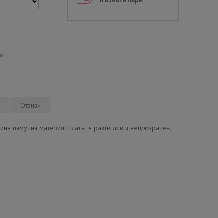
върнати пари
ми
Отзиви
ина памучна материя. Платът е разтеглив и непрозрачен.