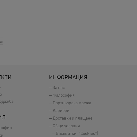
УКТИ
ИНФОРМАЦИЯ
о
За нас
о
Философия
одажба
Партньорска мрежа
Кариери
ИЛ
Доставки и плащане
Общи условия
профил
Бисквитки ("Cookies")
ки