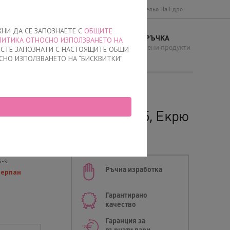
Доставки и плащане
Общи условия
Бельо На Едро
ЖНИ ДА СЕ ЗАПОЗНАЕТЕ С
ОБЩИТЕ
МОЯТА ПОРЪЧКА
ЛИТИКА ОТНОСНО ИЗПОЛЗВАНЕТО НА
И
няма добавени продукти
Е СТЕ ЗАПОЗНАТИ С НАСТОЯЩИТЕ ОБЩИ
СНО ИЗПОЛЗВАНЕТО НА “БИСКВИТКИ”
а Лазерно рязани, 0715, Екрю
ана
s-s
Ръчна изработка
черпан
Гарантирано
качество
Гаранция за