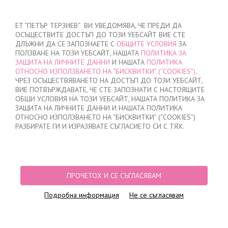
ВХОД
/
РЕГИСТРАЦИЯ
ET “ПЕТЪР ТЕРЗИЕВ“ ВИ УВЕДОМЯВА, ЧЕ ПРЕДИ ДА
ОСЪЩЕСТВИТЕ ДОСТЪП ДО ТОЗИ УЕБСАЙТ ВИЕ СТЕ
ДЛЪЖНИ ДА СЕ ЗАПОЗНАЕТЕ С
ОБЩИТЕ УСЛОВИЯ
ЗА
ПОЛЗВАНЕ НА ТОЗИ УЕБСАЙТ, НАШАТА
ПОЛИТИКА ЗА
ЗАЩИТА НА ЛИЧНИТЕ ДАННИ
И НАШАТА
ПОЛИТИКА
ОТНОСНО ИЗПОЛЗВАНЕТО НА “БИСКВИТКИ” (“COOKIES”)
.
МОЯТА ПОРЪЧКА
ЧРЕЗ ОСЪЩЕСТВЯВАНЕТО НА ДОСТЪП ДО ТОЗИ УЕБСАЙТ,
няма добавени продукти
ВИЕ ПОТВЪРЖДАВАТЕ, ЧЕ СТЕ ЗАПОЗНАТИ С НАСТОЯЩИТЕ
ОБЩИ УСЛОВИЯ НА ТОЗИ УЕБСАЙТ, НАШАТА ПОЛИТИКА ЗА
ЗАЩИТА НА ЛИЧНИТЕ ДАННИ И НАШАТА ПОЛИТИКА
ОТНОСНО ИЗПОЛЗВАНЕТО НА “БИСКВИТКИ” (“COOKIES”)
НАЧАЛО
/
ДАМСКО
/
БЕЛЬО
/
БИКИНИ
/
БИКИНИ БРАЗИЛИАНА
/
РАЗБИРАТЕ ГИ И ИЗРАЗЯВАТЕ СЪГЛАСИЕТО СИ С ТЯХ.
БИКИНИ БРАЗИЛИАНА ЛАЗЕРНО РЯЗАНИ, 0732, СРЕДНОБЕЖОВО
ПРОЧЕТОХ И СЕ СЪГЛАСЯВАМ
Подробна информация
Не се съгласявам