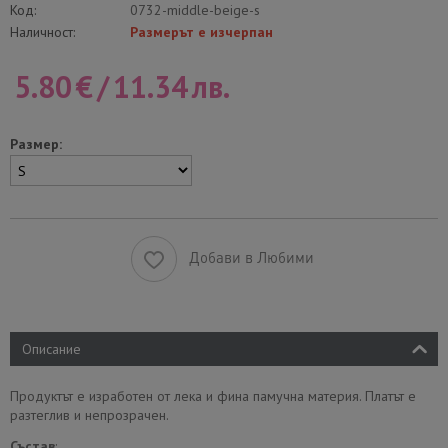
Код:
0732-middle-beige-s
Наличност:
Размерът е изчерпан
5.80
€
/
11.34
лв.
Размер:
Добави в Любими
Описание
Продуктът е изработен от лека и фина памучна материя. Платът е
разтеглив и непрозрачен.
Състав
: