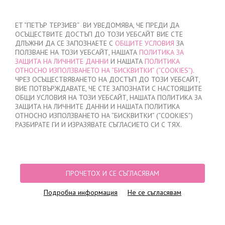
ВХОД
/
РЕГИСТРАЦИЯ
ET “ПЕТЪР ТЕРЗИЕВ“ ВИ УВЕДОМЯВА, ЧЕ ПРЕДИ ДА
ОСЪЩЕСТВИТЕ ДОСТЪП ДО ТОЗИ УЕБСАЙТ ВИЕ СТЕ
ДЛЪЖНИ ДА СЕ ЗАПОЗНАЕТЕ С
ОБЩИТЕ УСЛОВИЯ
ЗА
ПОЛЗВАНЕ НА ТОЗИ УЕБСАЙТ, НАШАТА
ПОЛИТИКА ЗА
ЗАЩИТА НА ЛИЧНИТЕ ДАННИ
И НАШАТА
ПОЛИТИКА
ОТНОСНО ИЗПОЛЗВАНЕТО НА “БИСКВИТКИ” (“COOKIES”)
.
МОЯТА ПОРЪЧКА
ЧРЕЗ ОСЪЩЕСТВЯВАНЕТО НА ДОСТЪП ДО ТОЗИ УЕБСАЙТ,
няма добавени продукти
ВИЕ ПОТВЪРЖДАВАТЕ, ЧЕ СТЕ ЗАПОЗНАТИ С НАСТОЯЩИТЕ
ОБЩИ УСЛОВИЯ НА ТОЗИ УЕБСАЙТ, НАШАТА ПОЛИТИКА ЗА
ЗАЩИТА НА ЛИЧНИТЕ ДАННИ И НАШАТА ПОЛИТИКА
ОТНОСНО ИЗПОЛЗВАНЕТО НА “БИСКВИТКИ” (“COOKIES”)
НАЧАЛО
/
ДАМСКО
/
БЕЛЬО
/
БИКИНИ
/
БИКИНИ БРАЗИЛИАНА
/
РАЗБИРАТЕ ГИ И ИЗРАЗЯВАТЕ СЪГЛАСИЕТО СИ С ТЯХ.
БИКИНИ БРАЗИЛИАНА ЛАЗЕРНО РЯЗАНИ, 0709, ЕКРЮ
ПРОЧЕТОХ И СЕ СЪГЛАСЯВАМ
Подробна информация
Не се съгласявам