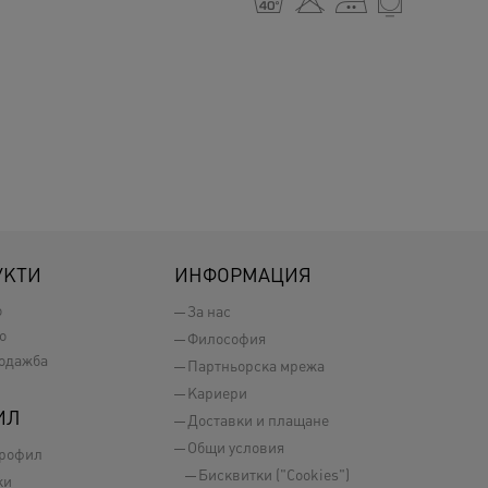
h H E Y
УКТИ
ИНФОРМАЦИЯ
о
За нас
о
Философия
одажба
Партньорска мрежа
Кариери
ИЛ
Доставки и плащане
Общи условия
профил
Бисквитки ("Cookies")
ки