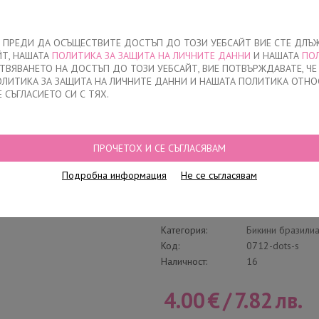
За нас
ЧЕ ПРЕДИ ДА ОСЪЩЕСТВИТЕ ДОСТЪП ДО ТОЗИ УЕБСАЙТ ВИЕ СТЕ ДЛЪ
ЙТ, НАШАТА
ПОЛИТИКА ЗА ЗАЩИТА НА ЛИЧНИТЕ ДАННИ
И НАШАТА
ПО
О
ДЕТСКО
НАМАЛЕНИЯ
КЪДЕ ДА КУПЯ
КОНТАКТ
СТВЯВАНЕТО НА ДОСТЪП ДО ТОЗИ УЕБСАЙТ, ВИЕ ПОТВЪРЖДАВАТЕ, Ч
ПОЛИТИКА ЗА ЗАЩИТА НА ЛИЧНИТЕ ДАННИ И НАШАТА ПОЛИТИКА ОТНО
Е СЪГЛАСИЕТО СИ С ТЯХ.
БИКИНИ БРАЗИЛИАНА ЛАЗЕРНО РЯЗАНИ, 0712, ЧЕРНО
ПРОЧЕТОХ И СЕ СЪГЛАСЯВАМ
Бикини бразилиан
Подробна информация
Не се съгласявам
Черно
Напиши отзив
Категория:
Бикини бразили
Код:
0712-dots-s
Наличност:
16
4.00
€
/
7.82
лв.