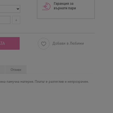
Гаранция за
върнати пари
+
ТА
Добави в Любими
Отзиви
ина памучна материя. Платът е разтеглив и непрозрачен.