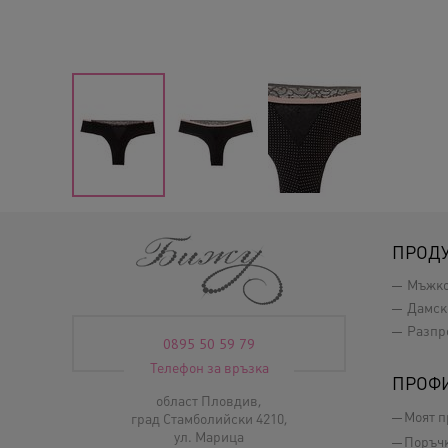
ПРОД
Мъжк
Дамск
Разпр
0895 50 59 79
Телефон за връзка
ПРОФ
област Пловдив,
Моят 
град Стамболийски 4210,
ул. Марица
Поръч