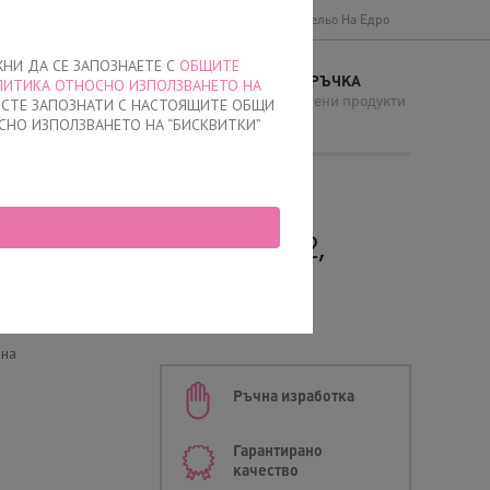
Доставки и плащане
Общи условия
Бельо На Едро
ЖНИ ДА СЕ ЗАПОЗНАЕТЕ С
ОБЩИТЕ
МОЯТА ПОРЪЧКА
ЛИТИКА ОТНОСНО ИЗПОЛЗВАНЕТО НА
И
няма добавени продукти
Е СТЕ ЗАПОЗНАТИ С НАСТОЯЩИТЕ ОБЩИ
СНО ИЗПОЛЗВАНЕТО НА “БИСКВИТКИ”
а Лазерно рязани, 0712,
ана
Ръчна изработка
Гарантирано
качество