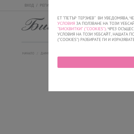
ВХОД
/
РЕГИСТРАЦИЯ
ET “ПЕТЪР ТЕРЗИЕВ“ ВИ УВЕДОМЯВА, 
УСЛОВИЯ
ЗА ПОЛЗВАНЕ НА ТОЗИ УЕБСА
МЪЖКО
ДАМСК
“БИСКВИТКИ” (“COOKIES”)
. ЧРЕЗ ОСЪЩЕ
УСЛОВИЯ НА ТОЗИ УЕБСАЙТ, НАШАТА 
(“COOKIES”) РАЗБИРАТЕ ГИ И ИЗРАЗЯВАТ
НАЧАЛО
/
ДАМСКО
/
БЕЛЬО
/
БИКИНИ
/
БИКИНИ БРАЗИЛИАНА
/