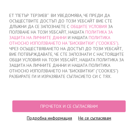
ВХОД
/
РЕГИСТРАЦИЯ
ET “ПЕТЪР ТЕРЗИЕВ“ ВИ УВЕДОМЯВА, ЧЕ ПРЕДИ ДА
ОСЪЩЕСТВИТЕ ДОСТЪП ДО ТОЗИ УЕБСАЙТ ВИЕ СТЕ
ДЛЪЖНИ ДА СЕ ЗАПОЗНАЕТЕ С
ОБЩИТЕ УСЛОВИЯ
ЗА
ПОЛЗВАНЕ НА ТОЗИ УЕБСАЙТ, НАШАТА
ПОЛИТИКА ЗА
ЗАЩИТА НА ЛИЧНИТЕ ДАННИ
И НАШАТА
ПОЛИТИКА
ОТНОСНО ИЗПОЛЗВАНЕТО НА “БИСКВИТКИ” (“COOKIES”)
.
МОЯТА ПОРЪЧКА
ЧРЕЗ ОСЪЩЕСТВЯВАНЕТО НА ДОСТЪП ДО ТОЗИ УЕБСАЙТ,
няма добавени продукти
ВИЕ ПОТВЪРЖДАВАТЕ, ЧЕ СТЕ ЗАПОЗНАТИ С НАСТОЯЩИТЕ
ОБЩИ УСЛОВИЯ НА ТОЗИ УЕБСАЙТ, НАШАТА ПОЛИТИКА ЗА
ЗАЩИТА НА ЛИЧНИТЕ ДАННИ И НАШАТА ПОЛИТИКА
ОТНОСНО ИЗПОЛЗВАНЕТО НА “БИСКВИТКИ” (“COOKIES”)
НАЧАЛО
/
ДАМСКО
/
БЕЛЬО
/
БИКИНИ
/
БИКИНИ БРАЗИЛИАНА
/
РАЗБИРАТЕ ГИ И ИЗРАЗЯВАТЕ СЪГЛАСИЕТО СИ С ТЯХ.
БИКИНИ БРАЗИЛИАНА ЛАЗЕРНО РЯЗАНИ, 0732, ЕКРЮ
ПРОЧЕТОХ И СЕ СЪГЛАСЯВАМ
Подробна информация
Не се съгласявам