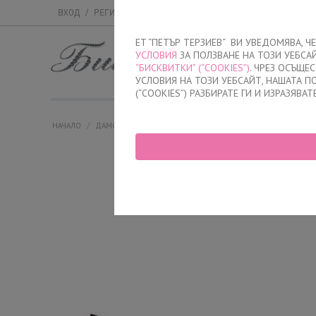
ВХОД
/
РЕГИСТРАЦИЯ
ET “ПЕТЪР ТЕРЗИЕВ“ ВИ УВЕДОМЯВА, 
УСЛОВИЯ
ЗА ПОЛЗВАНЕ НА ТОЗИ УЕБСА
МЪЖКО
ДАМСК
“БИСКВИТКИ” (“COOKIES”)
. ЧРЕЗ ОСЪЩЕ
УСЛОВИЯ НА ТОЗИ УЕБСАЙТ, НАШАТА 
(“COOKIES”) РАЗБИРАТЕ ГИ И ИЗРАЗЯВАТ
НАЧАЛО
/
ДАМСКО
/
БЕЛЬО
/
БИКИНИ
/
КЛАСИЧЕСКИ БИКИНИ