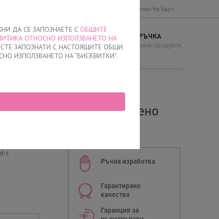
Доставки и плащане
Общи условия
Бельо На Едро
ЖНИ ДА СЕ ЗАПОЗНАЕТЕ С
ОБЩИТЕ
МОЯТА ПОРЪЧКА
ЛИТИКА ОТНОСНО ИЗПОЛЗВАНЕТО НА
И
няма добавени продукти
Е СТЕ ЗАПОЗНАТИ С НАСТОЯЩИТЕ ОБЩИ
СНО ИЗПОЛЗВАНЕТО НА “БИСКВИТКИ”
и, 0521, Пурпурно червено
ни
d-s
Ръчна изработка
Гарантирано
качество
Гаранция за