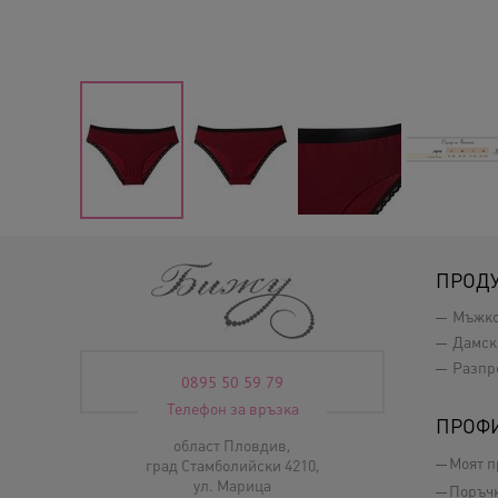
ПРОД
Мъжк
Дамск
Разпр
0895 50 59 79
Телефон за връзка
ПРОФ
област Пловдив,
Моят 
град Стамболийски 4210,
ул. Марица
Поръч