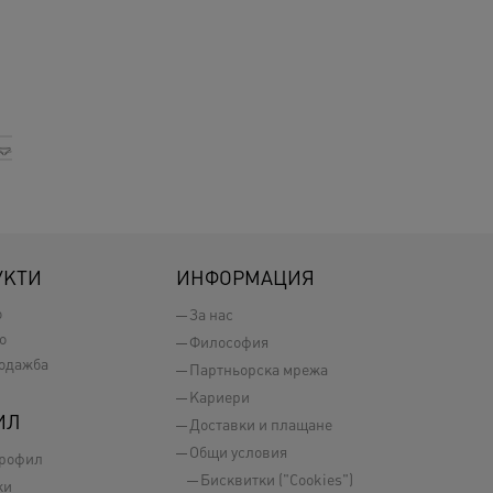
УКТИ
ИНФОРМАЦИЯ
о
За нас
о
Философия
одажба
Партньорска мрежа
Кариери
ИЛ
Доставки и плащане
Общи условия
профил
Бисквитки ("Cookies")
ки