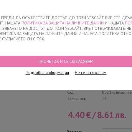
За нас
ЧЕ ПРЕДИ ДА ОСЪЩЕСТВИТЕ ДОСТЪП ДО ТОЗИ УЕБСАЙТ ВИЕ СТЕ ДЛЪ
ЙТ, НАШАТА
ПОЛИТИКА ЗА ЗАЩИТА НА ЛИЧНИТЕ ДАННИ
И НАШАТА
ПО
О
ДЕТСКО
НАМАЛЕНИЯ
КЪДЕ ДА КУПЯ
КОНТАКТ
СТВЯВАНЕТО НА ДОСТЪП ДО ТОЗИ УЕБСАЙТ, ВИЕ ПОТВЪРЖДАВАТЕ, Ч
ПОЛИТИКА ЗА ЗАЩИТА НА ЛИЧНИТЕ ДАННИ И НАШАТА ПОЛИТИКА ОТНО
Е СЪГЛАСИЕТО СИ С ТЯХ.
/
БИКИНИ КЛАСИЧЕСКИ, 0521, ПУРПУРНО ЧЕРВЕНО
ПРОЧЕТОХ И СЕ СЪГЛАСЯВАМ
Бикини Класическ
Подробна информация
Не се съгласявам
Напиши отзив
Категория:
Класически бики
Код:
0521-crimson-re
Наличност:
18
4.40
€
/
8.61
лв.
Размер: