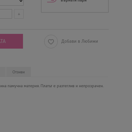
върнати пари
+
ТА
Добави в Любими
Отзиви
ина памучна материя. Платът е разтеглив и непрозрачен.