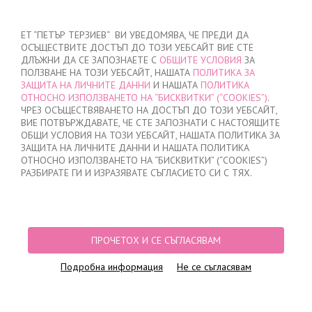
ВХОД
/
РЕГИСТРАЦИЯ
ET “ПЕТЪР ТЕРЗИЕВ“ ВИ УВЕДОМЯВА, ЧЕ ПРЕДИ ДА
ОСЪЩЕСТВИТЕ ДОСТЪП ДО ТОЗИ УЕБСАЙТ ВИЕ СТЕ
ДЛЪЖНИ ДА СЕ ЗАПОЗНАЕТЕ С
ОБЩИТЕ УСЛОВИЯ
ЗА
ПОЛЗВАНЕ НА ТОЗИ УЕБСАЙТ, НАШАТА
ПОЛИТИКА ЗА
ЗАЩИТА НА ЛИЧНИТЕ ДАННИ
И НАШАТА
ПОЛИТИКА
ОТНОСНО ИЗПОЛЗВАНЕТО НА “БИСКВИТКИ” (“COOKIES”)
.
МОЯТА ПОРЪЧКА
ЧРЕЗ ОСЪЩЕСТВЯВАНЕТО НА ДОСТЪП ДО ТОЗИ УЕБСАЙТ,
няма добавени продукти
ВИЕ ПОТВЪРЖДАВАТЕ, ЧЕ СТЕ ЗАПОЗНАТИ С НАСТОЯЩИТЕ
ОБЩИ УСЛОВИЯ НА ТОЗИ УЕБСАЙТ, НАШАТА ПОЛИТИКА ЗА
ЗАЩИТА НА ЛИЧНИТЕ ДАННИ И НАШАТА ПОЛИТИКА
ОТНОСНО ИЗПОЛЗВАНЕТО НА “БИСКВИТКИ” (“COOKIES”)
НАЧАЛО
/
ДАМСКО
/
БЕЛЬО
/
БИКИНИ
/
КЛАСИЧЕСКИ БИКИНИ
/
РАЗБИРАТЕ ГИ И ИЗРАЗЯВАТЕ СЪГЛАСИЕТО СИ С ТЯХ.
БИКИНИ КЛАСИЧЕСКИ, 0710, БЕЖАВО
ПРОЧЕТОХ И СЕ СЪГЛАСЯВАМ
Подробна информация
Не се съгласявам