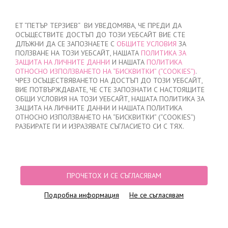
ВХОД
/
РЕГИСТРАЦИЯ
ET “ПЕТЪР ТЕРЗИЕВ“ ВИ УВЕДОМЯВА, ЧЕ ПРЕДИ ДА
ОСЪЩЕСТВИТЕ ДОСТЪП ДО ТОЗИ УЕБСАЙТ ВИЕ СТЕ
ДЛЪЖНИ ДА СЕ ЗАПОЗНАЕТЕ С
ОБЩИТЕ УСЛОВИЯ
ЗА
ПОЛЗВАНЕ НА ТОЗИ УЕБСАЙТ, НАШАТА
ПОЛИТИКА ЗА
ЗАЩИТА НА ЛИЧНИТЕ ДАННИ
И НАШАТА
ПОЛИТИКА
ОТНОСНО ИЗПОЛЗВАНЕТО НА “БИСКВИТКИ” (“COOKIES”)
.
МОЯТА ПОРЪЧКА
ЧРЕЗ ОСЪЩЕСТВЯВАНЕТО НА ДОСТЪП ДО ТОЗИ УЕБСАЙТ,
няма добавени продукти
ВИЕ ПОТВЪРЖДАВАТЕ, ЧЕ СТЕ ЗАПОЗНАТИ С НАСТОЯЩИТЕ
ОБЩИ УСЛОВИЯ НА ТОЗИ УЕБСАЙТ, НАШАТА ПОЛИТИКА ЗА
ЗАЩИТА НА ЛИЧНИТЕ ДАННИ И НАШАТА ПОЛИТИКА
ОТНОСНО ИЗПОЛЗВАНЕТО НА “БИСКВИТКИ” (“COOKIES”)
НАЧАЛО
/
ДАМСКО
/
БЕЛЬО
/
БИКИНИ
/
ЛАЗЕРНО ИЗРЯЗАНИ БИКИНИ
РАЗБИРАТЕ ГИ И ИЗРАЗЯВАТЕ СЪГЛАСИЕТО СИ С ТЯХ.
БРАЗИЛИАНА
/
БИКИНИ БРАЗИЛИАНА ЛАЗЕРНО РЯЗАНИ, 1701, СИНИ
ПРОЧЕТОХ И СЕ СЪГЛАСЯВАМ
Подробна информация
Не се съгласявам