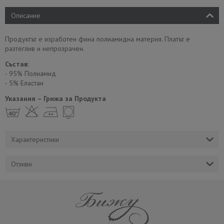
Описание
Продуктът е изработен фина полиамидна материя. Платът е
разтеглив и непрозрачен.
Състав
:
- 95% Полиамид
- 5% Еластан
Указания – Грижа за Продукта
h H E Y
Характеристики
Отзиви