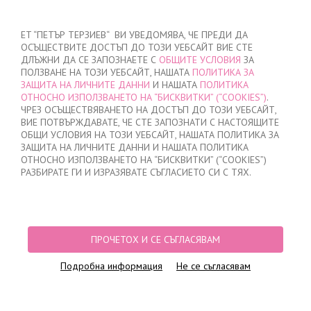
ВХОД
/
РЕГИСТРАЦИЯ
ET “ПЕТЪР ТЕРЗИЕВ“ ВИ УВЕДОМЯВА, ЧЕ ПРЕДИ ДА
ОСЪЩЕСТВИТЕ ДОСТЪП ДО ТОЗИ УЕБСАЙТ ВИЕ СТЕ
ДЛЪЖНИ ДА СЕ ЗАПОЗНАЕТЕ С
ОБЩИТЕ УСЛОВИЯ
ЗА
ПОЛЗВАНЕ НА ТОЗИ УЕБСАЙТ, НАШАТА
ПОЛИТИКА ЗА
ЗАЩИТА НА ЛИЧНИТЕ ДАННИ
И НАШАТА
ПОЛИТИКА
ОТНОСНО ИЗПОЛЗВАНЕТО НА “БИСКВИТКИ” (“COOKIES”)
.
МОЯТА ПОРЪЧКА
ЧРЕЗ ОСЪЩЕСТВЯВАНЕТО НА ДОСТЪП ДО ТОЗИ УЕБСАЙТ,
няма добавени продукти
ВИЕ ПОТВЪРЖДАВАТЕ, ЧЕ СТЕ ЗАПОЗНАТИ С НАСТОЯЩИТЕ
ОБЩИ УСЛОВИЯ НА ТОЗИ УЕБСАЙТ, НАШАТА ПОЛИТИКА ЗА
ЗАЩИТА НА ЛИЧНИТЕ ДАННИ И НАШАТА ПОЛИТИКА
ОТНОСНО ИЗПОЛЗВАНЕТО НА “БИСКВИТКИ” (“COOKIES”)
НАЧАЛО
/
ДАМСКО
/
БЕЛЬО
/
БИКИНИ
/
ЛАЗЕРНО ИЗРЯЗАНИ БИКИНИ
РАЗБИРАТЕ ГИ И ИЗРАЗЯВАТЕ СЪГЛАСИЕТО СИ С ТЯХ.
БРАЗИЛИАНА
/
БИКИНИ БРАЗИЛИАНА ЛАЗЕРНО РЯЗАНИ, 0716, РОЗОВИ
ПРОЧЕТОХ И СЕ СЪГЛАСЯВАМ
Подробна информация
Не се съгласявам