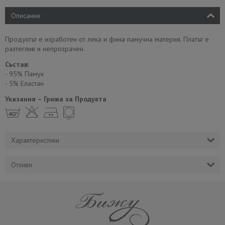
Описание
Продуктът е изработен от лека и фина памучна материя. Платът е
разтеглив и непрозрачен.
Състав
:
- 95% Памук
- 5% Еластан
Указания – Грижа за Продукта
h H E Y
Характеристики
Отзиви