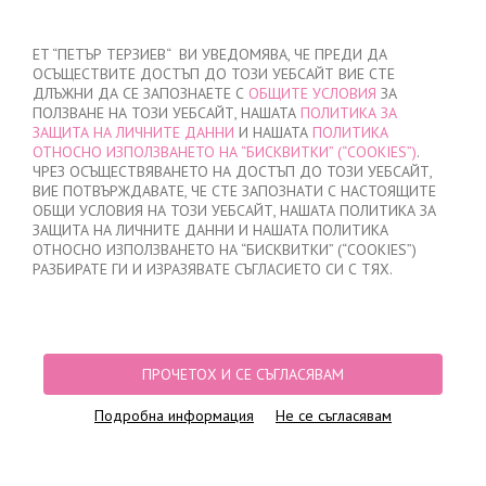
ВХОД
/
РЕГИСТРАЦИЯ
ET “ПЕТЪР ТЕРЗИЕВ“ ВИ УВЕДОМЯВА, ЧЕ ПРЕДИ ДА
ОСЪЩЕСТВИТЕ ДОСТЪП ДО ТОЗИ УЕБСАЙТ ВИЕ СТЕ
ДЛЪЖНИ ДА СЕ ЗАПОЗНАЕТЕ С
ОБЩИТЕ УСЛОВИЯ
ЗА
ПОЛЗВАНЕ НА ТОЗИ УЕБСАЙТ, НАШАТА
ПОЛИТИКА ЗА
ЗАЩИТА НА ЛИЧНИТЕ ДАННИ
И НАШАТА
ПОЛИТИКА
ОТНОСНО ИЗПОЛЗВАНЕТО НА “БИСКВИТКИ” (“COOKIES”)
.
МОЯТА ПОРЪЧКА
ЧРЕЗ ОСЪЩЕСТВЯВАНЕТО НА ДОСТЪП ДО ТОЗИ УЕБСАЙТ,
няма добавени продукти
ВИЕ ПОТВЪРЖДАВАТЕ, ЧЕ СТЕ ЗАПОЗНАТИ С НАСТОЯЩИТЕ
ОБЩИ УСЛОВИЯ НА ТОЗИ УЕБСАЙТ, НАШАТА ПОЛИТИКА ЗА
ЗАЩИТА НА ЛИЧНИТЕ ДАННИ И НАШАТА ПОЛИТИКА
ОТНОСНО ИЗПОЛЗВАНЕТО НА “БИСКВИТКИ” (“COOKIES”)
НАЧАЛО
/
ДАМСКО
/
БЕЛЬО
/
БИКИНИ
/
ЛАЗЕРНО ИЗРЯЗАНИ БИКИНИ
РАЗБИРАТЕ ГИ И ИЗРАЗЯВАТЕ СЪГЛАСИЕТО СИ С ТЯХ.
БРАЗИЛИАНА
/
БИКИНИ БРАЗИЛИАНА ЛАЗЕРНО РЯЗАНИ, 1716, КАФЕ
ПРОЧЕТОХ И СЕ СЪГЛАСЯВАМ
Подробна информация
Не се съгласявам