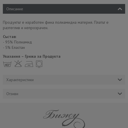
Описание
Продуктът е изработен фина полиамидна материя. Платът е
разтеглив и непрозрачен.
Състав
:
- 95% Полиамид
- 5% Еластан
Указания – Грижа за Продукта
h H E Y
Характеристики
Отзиви