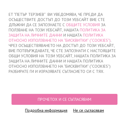
ВХОД
/
РЕГИСТРАЦИЯ
ET “ПЕТЪР ТЕРЗИЕВ“ ВИ УВЕДОМЯВА, ЧЕ ПРЕДИ ДА
ОСЪЩЕСТВИТЕ ДОСТЪП ДО ТОЗИ УЕБСАЙТ ВИЕ СТЕ
ДЛЪЖНИ ДА СЕ ЗАПОЗНАЕТЕ С
ОБЩИТЕ УСЛОВИЯ
ЗА
ПОЛЗВАНЕ НА ТОЗИ УЕБСАЙТ, НАШАТА
ПОЛИТИКА ЗА
ЗАЩИТА НА ЛИЧНИТЕ ДАННИ
И НАШАТА
ПОЛИТИКА
ОТНОСНО ИЗПОЛЗВАНЕТО НА “БИСКВИТКИ” (“COOKIES”)
.
МОЯТА ПОРЪЧКА
ЧРЕЗ ОСЪЩЕСТВЯВАНЕТО НА ДОСТЪП ДО ТОЗИ УЕБСАЙТ,
няма добавени продукти
ВИЕ ПОТВЪРЖДАВАТЕ, ЧЕ СТЕ ЗАПОЗНАТИ С НАСТОЯЩИТЕ
ОБЩИ УСЛОВИЯ НА ТОЗИ УЕБСАЙТ, НАШАТА ПОЛИТИКА ЗА
ЗАЩИТА НА ЛИЧНИТЕ ДАННИ И НАШАТА ПОЛИТИКА
ОТНОСНО ИЗПОЛЗВАНЕТО НА “БИСКВИТКИ” (“COOKIES”)
НАЧАЛО
/
ДАМСКО
/
БЕЛЬО
/
БИКИНИ
/
ЛАЗЕРНО ИЗРЯЗАНИ БИКИНИ
РАЗБИРАТЕ ГИ И ИЗРАЗЯВАТЕ СЪГЛАСИЕТО СИ С ТЯХ.
БРАЗИЛИАНА
/
БИКИНИ БРАЗИЛИАНА ЛАЗЕРНО РЯЗАНИ, 1716, ЩАМПА
ПРОЧЕТОХ И СЕ СЪГЛАСЯВАМ
Подробна информация
Не се съгласявам