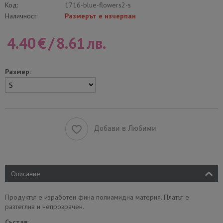
Код:
1716-blue-flowers2-s
Наличност:
Размерът е изчерпан
4.40
€
/
8.61
лв.
Размер:
Добави в Любими
Описание
Продуктът е изработен фина полиамидна материя. Платът е
разтеглив и непрозрачен.
Състав
: