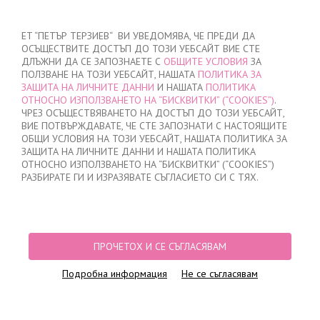
ВХОД
/
РЕГИСТРАЦИЯ
ET “ПЕТЪР ТЕРЗИЕВ“ ВИ УВЕДОМЯВА, ЧЕ ПРЕДИ ДА
ОСЪЩЕСТВИТЕ ДОСТЪП ДО ТОЗИ УЕБСАЙТ ВИЕ СТЕ
ДЛЪЖНИ ДА СЕ ЗАПОЗНАЕТЕ С
ОБЩИТЕ УСЛОВИЯ
ЗА
ПОЛЗВАНЕ НА ТОЗИ УЕБСАЙТ, НАШАТА
ПОЛИТИКА ЗА
ЗАЩИТА НА ЛИЧНИТЕ ДАННИ
И НАШАТА
ПОЛИТИКА
ОТНОСНО ИЗПОЛЗВАНЕТО НА “БИСКВИТКИ” (“COOKIES”)
.
МОЯТА ПОРЪЧКА
ЧРЕЗ ОСЪЩЕСТВЯВАНЕТО НА ДОСТЪП ДО ТОЗИ УЕБСАЙТ,
няма добавени продукти
ВИЕ ПОТВЪРЖДАВАТЕ, ЧЕ СТЕ ЗАПОЗНАТИ С НАСТОЯЩИТЕ
ОБЩИ УСЛОВИЯ НА ТОЗИ УЕБСАЙТ, НАШАТА ПОЛИТИКА ЗА
ЗАЩИТА НА ЛИЧНИТЕ ДАННИ И НАШАТА ПОЛИТИКА
ОТНОСНО ИЗПОЛЗВАНЕТО НА “БИСКВИТКИ” (“COOKIES”)
НАЧАЛО
/
ДАМСКО
/
БЕЛЬО
/
БИКИНИ
/
ЛАЗЕРНО РЯЗАНИ БИКИНИ
/
РАЗБИРАТЕ ГИ И ИЗРАЗЯВАТЕ СЪГЛАСИЕТО СИ С ТЯХ.
БИКИНИ ЛАЗЕРНО РЯЗАНИ, 0704, ЧЕРНО
ПРОЧЕТОХ И СЕ СЪГЛАСЯВАМ
Подробна информация
Не се съгласявам