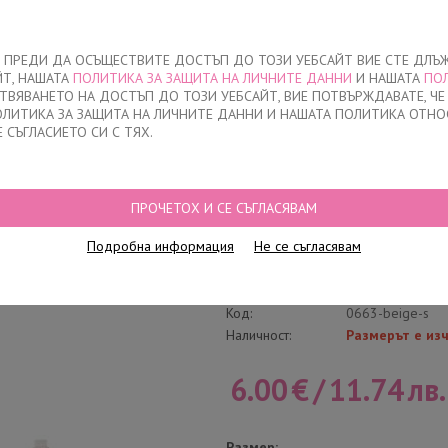
За нас
ЧЕ ПРЕДИ ДА ОСЪЩЕСТВИТЕ ДОСТЪП ДО ТОЗИ УЕБСАЙТ ВИЕ СТЕ ДЛЪ
ЙТ, НАШАТА
ПОЛИТИКА ЗА ЗАЩИТА НА ЛИЧНИТЕ ДАННИ
И НАШАТА
ПО
О
ДЕТСКО
НАМАЛЕНИЯ
КЪДЕ ДА КУПЯ
КОНТАКТ
СТВЯВАНЕТО НА ДОСТЪП ДО ТОЗИ УЕБСАЙТ, ВИЕ ПОТВЪРЖДАВАТЕ, Ч
ПОЛИТИКА ЗА ЗАЩИТА НА ЛИЧНИТЕ ДАННИ И НАШАТА ПОЛИТИКА ОТНО
Е СЪГЛАСИЕТО СИ С ТЯХ.
И, 0663, БЕЖОВИ
ПРОЧЕТОХ И СЕ СЪГЛАСЯВАМ
Бюстие Твърди ча
Подробна информация
Не се съгласявам
Напиши отзив
Категория:
Бюстиета
Код:
0663-beige-s
Наличност:
Размерът е из
6.00
€
/
11.74
лв.
Размер: