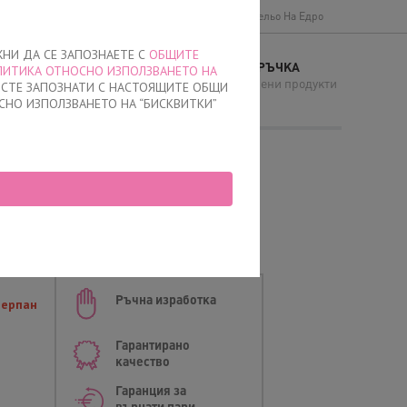
Доставки и плащане
Общи условия
Бельо На Едро
ЖНИ ДА СЕ ЗАПОЗНАЕТЕ С
ОБЩИТЕ
МОЯТА ПОРЪЧКА
ЛИТИКА ОТНОСНО ИЗПОЛЗВАНЕТО НА
И
няма добавени продукти
Е СТЕ ЗАПОЗНАТИ С НАСТОЯЩИТЕ ОБЩИ
СНО ИЗПОЛЗВАНЕТО НА “БИСКВИТКИ”
шки, 0663, Бежови
Ръчна изработка
черпан
Гарантирано
качество
Гаранция за