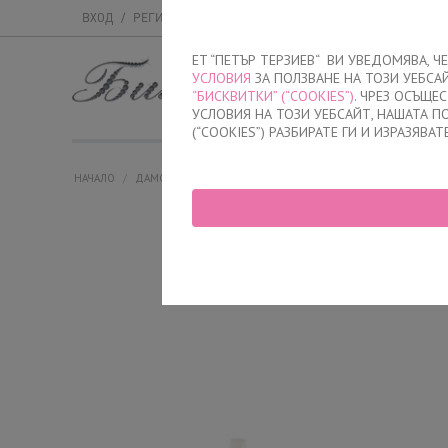
ВХОД
/
РЕГИСТРАЦИЯ
ET “ПЕТЪР ТЕРЗИЕВ“ ВИ УВЕДОМЯВА, 
УСЛОВИЯ
ЗА ПОЛЗВАНЕ НА ТОЗИ УЕБСА
МЪЖКО
ДАМСК
“БИСКВИТКИ” (“COOKIES”)
. ЧРЕЗ ОСЪЩЕ
УСЛОВИЯ НА ТОЗИ УЕБСАЙТ, НАШАТА 
(“COOKIES”) РАЗБИРАТЕ ГИ И ИЗРАЗЯВАТ
НАЧАЛО
/
ДАМСКО
/
БЕЛЬО
/
БЮСТИЕТА
/
БЮСТИЕ ТВЪРДИ ЧАШК