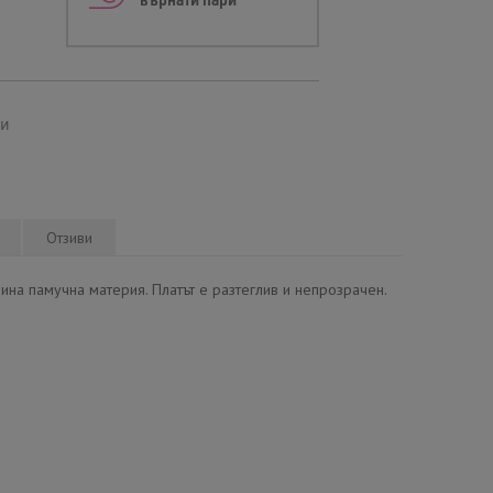
върнати пари
ми
Отзиви
ина памучна материя. Платът е разтеглив и непрозрачен.