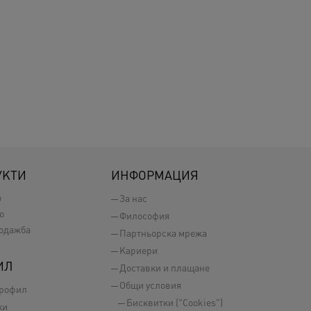
УКТИ
ИНФОРМАЦИЯ
о
За нас
о
Философия
одажба
Партньорска мрежа
Кариери
ИЛ
Доставки и плащане
Общи условия
профил
Бисквитки ("Cookies")
ки