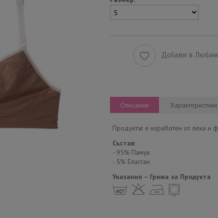
Добави в Люби
Описание
Характеристики
Продуктът е изработен от лека и ф
Състав
:
- 95% Памук
- 5% Еластан
Указания – Грижа за Продукта
h H E Y