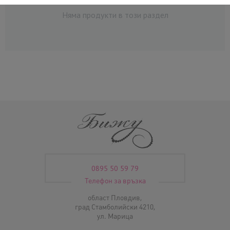
Няма продукти в този раздел
0895 50 59 79
Телефон за връзка
област Пловдив,
град Стамболийски 4210,
ул. Марица