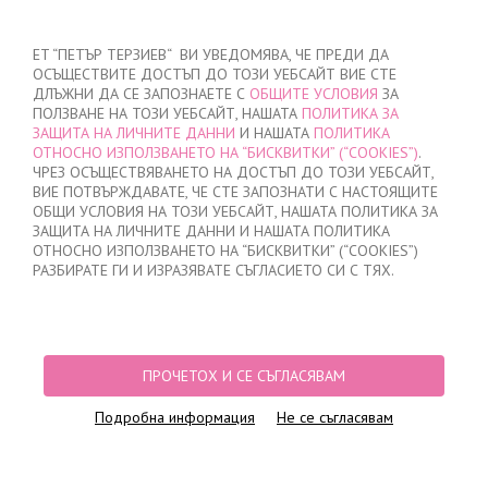
ВХОД
/
РЕГИСТРАЦИЯ
ET “ПЕТЪР ТЕРЗИЕВ“ ВИ УВЕДОМЯВА, ЧЕ ПРЕДИ ДА
ОСЪЩЕСТВИТЕ ДОСТЪП ДО ТОЗИ УЕБСАЙТ ВИЕ СТЕ
ДЛЪЖНИ ДА СЕ ЗАПОЗНАЕТЕ С
ОБЩИТЕ УСЛОВИЯ
ЗА
ПОЛЗВАНЕ НА ТОЗИ УЕБСАЙТ, НАШАТА
ПОЛИТИКА ЗА
ЗАЩИТА НА ЛИЧНИТЕ ДАННИ
И НАШАТА
ПОЛИТИКА
ОТНОСНО ИЗПОЛЗВАНЕТО НА “БИСКВИТКИ” (“COOKIES”)
.
МОЯТА ПОРЪЧКА
ЧРЕЗ ОСЪЩЕСТВЯВАНЕТО НА ДОСТЪП ДО ТОЗИ УЕБСАЙТ,
няма добавени продукти
ВИЕ ПОТВЪРЖДАВАТЕ, ЧЕ СТЕ ЗАПОЗНАТИ С НАСТОЯЩИТЕ
ОБЩИ УСЛОВИЯ НА ТОЗИ УЕБСАЙТ, НАШАТА ПОЛИТИКА ЗА
ЗАЩИТА НА ЛИЧНИТЕ ДАННИ И НАШАТА ПОЛИТИКА
ОТНОСНО ИЗПОЛЗВАНЕТО НА “БИСКВИТКИ” (“COOKIES”)
НАЧАЛО
/
ДАМСКО
/
БЕЛЬО
/
КОМПЛЕКТИ
РАЗБИРАТЕ ГИ И ИЗРАЗЯВАТЕ СЪГЛАСИЕТО СИ С ТЯХ.
КОМПЛЕКТИ
Разнообразие от дамски комплекти произведени в България.
ПРОЧЕТОХ И СЕ СЪГЛАСЯВАМ
Сутиени с бразилиани, вълнени дамски комплекти, потници с
презрамки и боксерки.
Подробна информация
Не се съгласявам