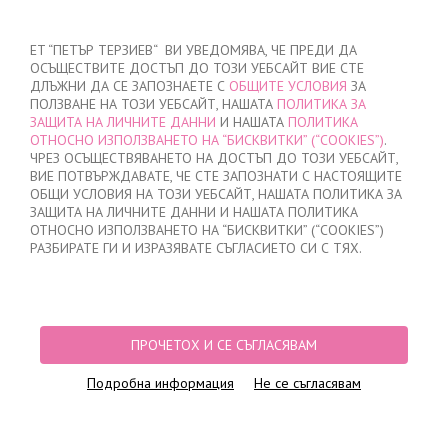
ВХОД
/
РЕГИСТРАЦИЯ
ET “ПЕТЪР ТЕРЗИЕВ“ ВИ УВЕДОМЯВА, ЧЕ ПРЕДИ ДА
ОСЪЩЕСТВИТЕ ДОСТЪП ДО ТОЗИ УЕБСАЙТ ВИЕ СТЕ
ДЛЪЖНИ ДА СЕ ЗАПОЗНАЕТЕ С
ОБЩИТЕ УСЛОВИЯ
ЗА
ПОЛЗВАНЕ НА ТОЗИ УЕБСАЙТ, НАШАТА
ПОЛИТИКА ЗА
ЗАЩИТА НА ЛИЧНИТЕ ДАННИ
И НАШАТА
ПОЛИТИКА
ОТНОСНО ИЗПОЛЗВАНЕТО НА “БИСКВИТКИ” (“COOKIES”)
.
МОЯТА ПОРЪЧКА
ЧРЕЗ ОСЪЩЕСТВЯВАНЕТО НА ДОСТЪП ДО ТОЗИ УЕБСАЙТ,
няма добавени продукти
ВИЕ ПОТВЪРЖДАВАТЕ, ЧЕ СТЕ ЗАПОЗНАТИ С НАСТОЯЩИТЕ
ОБЩИ УСЛОВИЯ НА ТОЗИ УЕБСАЙТ, НАШАТА ПОЛИТИКА ЗА
ЗАЩИТА НА ЛИЧНИТЕ ДАННИ И НАШАТА ПОЛИТИКА
ОТНОСНО ИЗПОЛЗВАНЕТО НА “БИСКВИТКИ” (“COOKIES”)
НАЧАЛО
/
ДАМСКО
/
БЕЛЬО
РАЗБИРАТЕ ГИ И ИЗРАЗЯВАТЕ СЪГЛАСИЕТО СИ С ТЯХ.
ПРОДУКТОВИ ФИЛТРИ
БЕЛЬО
ПРОЧЕТОХ И СЕ СЪГЛАСЯВАМ
Подробна информация
Не се съгласявам