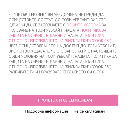
ВХОД
/
РЕГИСТРАЦИЯ
ET “ПЕТЪР ТЕРЗИЕВ“ ВИ УВЕДОМЯВА, ЧЕ ПРЕДИ ДА
ОСЪЩЕСТВИТЕ ДОСТЪП ДО ТОЗИ УЕБСАЙТ ВИЕ СТЕ
ДЛЪЖНИ ДА СЕ ЗАПОЗНАЕТЕ С
ОБЩИТЕ УСЛОВИЯ
ЗА
ПОЛЗВАНЕ НА ТОЗИ УЕБСАЙТ, НАШАТА
ПОЛИТИКА ЗА
ЗАЩИТА НА ЛИЧНИТЕ ДАННИ
И НАШАТА
ПОЛИТИКА
ОТНОСНО ИЗПОЛЗВАНЕТО НА “БИСКВИТКИ” (“COOKIES”)
.
МОЯТА ПОРЪЧКА
ЧРЕЗ ОСЪЩЕСТВЯВАНЕТО НА ДОСТЪП ДО ТОЗИ УЕБСАЙТ,
няма добавени продукти
ВИЕ ПОТВЪРЖДАВАТЕ, ЧЕ СТЕ ЗАПОЗНАТИ С НАСТОЯЩИТЕ
ОБЩИ УСЛОВИЯ НА ТОЗИ УЕБСАЙТ, НАШАТА ПОЛИТИКА ЗА
ЗАЩИТА НА ЛИЧНИТЕ ДАННИ И НАШАТА ПОЛИТИКА
ОТНОСНО ИЗПОЛЗВАНЕТО НА “БИСКВИТКИ” (“COOKIES”)
НАЧАЛО
/
ДАМСКО
/
ГОЛЕМИ РАЗМЕРИ
/
БИКИНИ
/
БИКИНИ МАКСИ
РАЗБИРАТЕ ГИ И ИЗРАЗЯВАТЕ СЪГЛАСИЕТО СИ С ТЯХ.
МАКСИ, 0723, ЛЮЛЯК
ПРОЧЕТОХ И СЕ СЪГЛАСЯВАМ
Подробна информация
Не се съгласявам