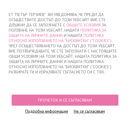
ВХОД
/
РЕГИСТРАЦИЯ
ET “ПЕТЪР ТЕРЗИЕВ“ ВИ УВЕДОМЯВА, ЧЕ ПРЕДИ ДА
ОСЪЩЕСТВИТЕ ДОСТЪП ДО ТОЗИ УЕБСАЙТ ВИЕ СТЕ
ДЛЪЖНИ ДА СЕ ЗАПОЗНАЕТЕ С
ОБЩИТЕ УСЛОВИЯ
ЗА
ПОЛЗВАНЕ НА ТОЗИ УЕБСАЙТ, НАШАТА
ПОЛИТИКА ЗА
ЗАЩИТА НА ЛИЧНИТЕ ДАННИ
И НАШАТА
ПОЛИТИКА
ОТНОСНО ИЗПОЛЗВАНЕТО НА “БИСКВИТКИ” (“COOKIES”)
.
МОЯТА ПОРЪЧКА
ЧРЕЗ ОСЪЩЕСТВЯВАНЕТО НА ДОСТЪП ДО ТОЗИ УЕБСАЙТ,
няма добавени продукти
ВИЕ ПОТВЪРЖДАВАТЕ, ЧЕ СТЕ ЗАПОЗНАТИ С НАСТОЯЩИТЕ
ОБЩИ УСЛОВИЯ НА ТОЗИ УЕБСАЙТ, НАШАТА ПОЛИТИКА ЗА
ЗАЩИТА НА ЛИЧНИТЕ ДАННИ И НАШАТА ПОЛИТИКА
ОТНОСНО ИЗПОЛЗВАНЕТО НА “БИСКВИТКИ” (“COOKIES”)
НАЧАЛО
/
ДАМСКО
/
БЕЛЬО
/
БИКИНИ
/
ЛАЗЕРНО ИЗРЯЗАНИ БИКИНИ
РАЗБИРАТЕ ГИ И ИЗРАЗЯВАТЕ СЪГЛАСИЕТО СИ С ТЯХ.
БРАЗИЛИАНА
/
БИКИНИ БРАЗИЛИАНА ЛАЗЕРНО РЯЗАНИ, 0716, ШАРЕНИ
ПРОЧЕТОХ И СЕ СЪГЛАСЯВАМ
Подробна информация
Не се съгласявам