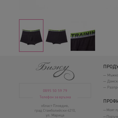
ПРОД
Мъжк
Дамск
Разпр
0895 50 59 79
Телефон за връзка
ПРОФ
област Пловдив,
Моят 
град Стамболийски 4210,
ул. Марица
Поръч