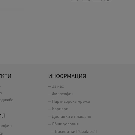
УКТИ
ИНФОРМАЦИЯ
о
За нас
о
Философия
одажба
Партньорска мрежа
Кариери
ИЛ
Доставки и плащане
Общи условия
профил
Бисквитки ("Cookies")
ки