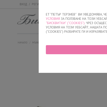
ВХОД
/
РЕГИСТРАЦИЯ
ET “ПЕТЪР ТЕРЗИЕВ“ ВИ УВЕДОМЯВА, 
УСЛОВИЯ
ЗА ПОЛЗВАНЕ НА ТОЗИ УЕБСА
МЪЖКО
ДАМСК
“БИСКВИТКИ” (“COOKIES”)
. ЧРЕЗ ОСЪЩЕ
УСЛОВИЯ НА ТОЗИ УЕБСАЙТ, НАШАТА 
(“COOKIES”) РАЗБИРАТЕ ГИ И ИЗРАЗЯВАТ
НАЧАЛО
/
МЪЖКО
/
БОКСЕРКИ
/
ДЪЛБОКИ
/
МЪЖКИ БОКСЕРКИ ДЪ