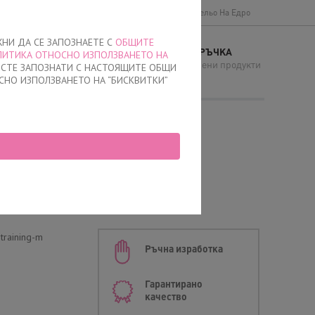
Доставки и плащане
Общи условия
Бельо На Едро
ЖНИ ДА СЕ ЗАПОЗНАЕТЕ С
ОБЩИТЕ
МОЯТА ПОРЪЧКА
ЛИТИКА ОТНОСНО ИЗПОЛЗВАНЕТО НА
И
няма добавени продукти
Е СТЕ ЗАПОЗНАТИ С НАСТОЯЩИТЕ ОБЩИ
СНО ИЗПОЛЗВАНЕТО НА “БИСКВИТКИ”
ълбоки, 0513, Графит
training-m
Ръчна изработка
Гарантирано
качество