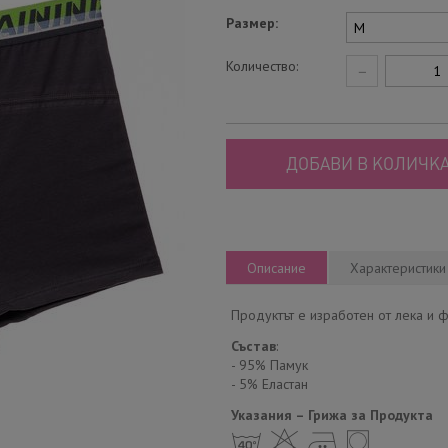
Размер:
Количество:
−
ДОБАВИ В КОЛИЧКА
Описание
Характеристики
Продуктът е изработен от лека и ф
Състав
:
- 95% Памук
- 5% Еластан
Указания – Грижа за Продукта
h H E Y