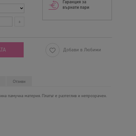
Гаранция за
върнати пари
+
ТА
Добави в Любими
Отзиви
ина памучна материя. Платът е разтеглив и непрозрачен.