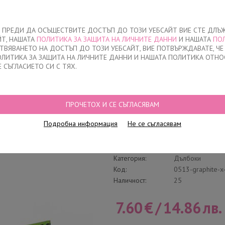
За нас
ЧЕ ПРЕДИ ДА ОСЪЩЕСТВИТЕ ДОСТЪП ДО ТОЗИ УЕБСАЙТ ВИЕ СТЕ ДЛЪ
ЙТ, НАШАТА
ПОЛИТИКА ЗА ЗАЩИТА НА ЛИЧНИТЕ ДАННИ
И НАШАТА
ПО
О
ДЕТСКО
НАМАЛЕНИЯ
КЪДЕ ДА КУПЯ
КОНТАКТ
СТВЯВАНЕТО НА ДОСТЪП ДО ТОЗИ УЕБСАЙТ, ВИЕ ПОТВЪРЖДАВАТЕ, Ч
ПОЛИТИКА ЗА ЗАЩИТА НА ЛИЧНИТЕ ДАННИ И НАШАТА ПОЛИТИКА ОТНО
Е СЪГЛАСИЕТО СИ С ТЯХ.
ЛБОКИ, 0513, ГРАФИТ
ПРОЧЕТОХ И СЕ СЪГЛАСЯВАМ
Мъжки боксерки Д
Подробна информация
Не се съгласявам
Пакове
Напиши отзив
Категория:
Дълбоки
Код:
0513-graphite-x-
Наличност:
25
7.60
€
/
14.86
лв.