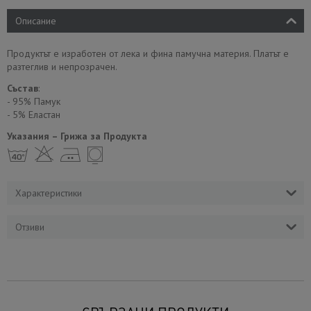
Описание
Продуктът е изработен от лека и фина памучна материя. Платът е
разтеглив и непрозрачен.
Състав
:
- 95% Памук
- 5% Еластан
Указания – Грижа за Продукта
h H E Y
Характеристики
Отзиви