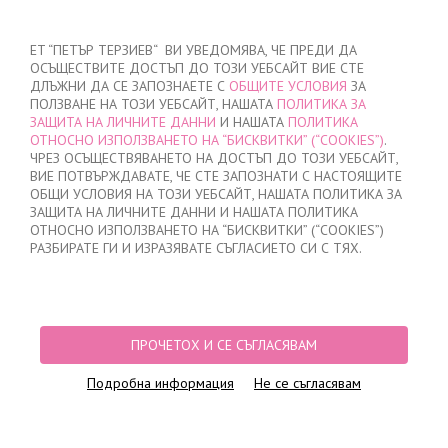
ВХОД
/
РЕГИСТРАЦИЯ
ET “ПЕТЪР ТЕРЗИЕВ“ ВИ УВЕДОМЯВА, ЧЕ ПРЕДИ ДА
ОСЪЩЕСТВИТЕ ДОСТЪП ДО ТОЗИ УЕБСАЙТ ВИЕ СТЕ
ДЛЪЖНИ ДА СЕ ЗАПОЗНАЕТЕ С
ОБЩИТЕ УСЛОВИЯ
ЗА
ПОЛЗВАНЕ НА ТОЗИ УЕБСАЙТ, НАШАТА
ПОЛИТИКА ЗА
ЗАЩИТА НА ЛИЧНИТЕ ДАННИ
И НАШАТА
ПОЛИТИКА
ОТНОСНО ИЗПОЛЗВАНЕТО НА “БИСКВИТКИ” (“COOKIES”)
.
МОЯТА ПОРЪЧКА
ЧРЕЗ ОСЪЩЕСТВЯВАНЕТО НА ДОСТЪП ДО ТОЗИ УЕБСАЙТ,
няма добавени продукти
ВИЕ ПОТВЪРЖДАВАТЕ, ЧЕ СТЕ ЗАПОЗНАТИ С НАСТОЯЩИТЕ
ОБЩИ УСЛОВИЯ НА ТОЗИ УЕБСАЙТ, НАШАТА ПОЛИТИКА ЗА
ЗАЩИТА НА ЛИЧНИТЕ ДАННИ И НАШАТА ПОЛИТИКА
ОТНОСНО ИЗПОЛЗВАНЕТО НА “БИСКВИТКИ” (“COOKIES”)
НАЧАЛО
/
МЪЖКО
/
БОКСЕРКИ
/
ВЪТРЕШЕН ЛАСТИК
/
МЪЖКИ БОКСЕРКИ
РАЗБИРАТЕ ГИ И ИЗРАЗЯВАТЕ СЪГЛАСИЕТО СИ С ТЯХ.
ВЪТРЕШЕН ЛАСТИК, 0503, СИВО
ПРОЧЕТОХ И СЕ СЪГЛАСЯВАМ
Подробна информация
Не се съгласявам