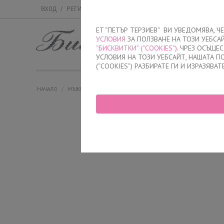
ВХОД
/
РЕГИСТРАЦИЯ
ET “ПЕТЪР ТЕРЗИЕВ“ ВИ УВЕДОМЯВА, 
УСЛОВИЯ
ЗА ПОЛЗВАНЕ НА ТОЗИ УЕБСА
МЪЖКО
ДАМСК
“БИСКВИТКИ” (“COOKIES”)
. ЧРЕЗ ОСЪЩЕ
УСЛОВИЯ НА ТОЗИ УЕБСАЙТ, НАШАТА 
(“COOKIES”) РАЗБИРАТЕ ГИ И ИЗРАЗЯВАТ
НАЧАЛО
/
МЪЖКО
/
СЛИПОВЕ
/
ИЗРЯЗАНИ
/
МЪЖКИ СЛИП ИЗРЯЗА