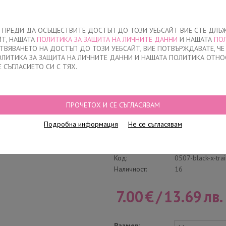
За нас
ЧЕ ПРЕДИ ДА ОСЪЩЕСТВИТЕ ДОСТЪП ДО ТОЗИ УЕБСАЙТ ВИЕ СТЕ ДЛЪ
ЙТ, НАШАТА
ПОЛИТИКА ЗА ЗАЩИТА НА ЛИЧНИТЕ ДАННИ
И НАШАТА
ПО
О
ДЕТСКО
НАМАЛЕНИЯ
КЪДЕ ДА КУПЯ
КОНТАКТ
СТВЯВАНЕТО НА ДОСТЪП ДО ТОЗИ УЕБСАЙТ, ВИЕ ПОТВЪРЖДАВАТЕ, Ч
ПОЛИТИКА ЗА ЗАЩИТА НА ЛИЧНИТЕ ДАННИ И НАШАТА ПОЛИТИКА ОТНО
Е СЪГЛАСИЕТО СИ С ТЯХ.
Н, 0507, ЧЕРНО
ПРОЧЕТОХ И СЕ СЪГЛАСЯВАМ
Мъжки слип Изряз
Подробна информация
Не се съгласявам
Напиши отзив
Категория:
Изрязани
Код:
0507-black-x-tra
Наличност:
16
7.00
€
/
13.69
лв.
Размер: