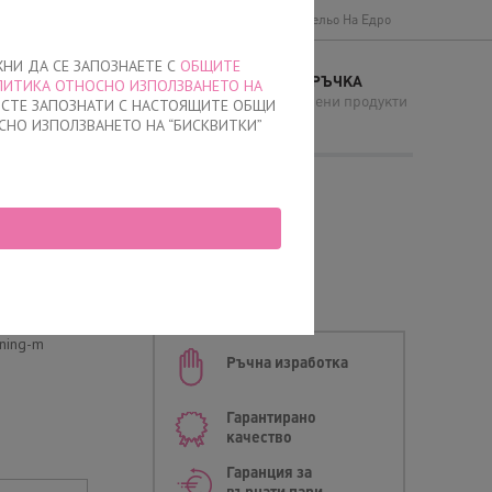
Доставки и плащане
Общи условия
Бельо На Едро
ЖНИ ДА СЕ ЗАПОЗНАЕТЕ С
ОБЩИТЕ
МОЯТА ПОРЪЧКА
ЛИТИКА ОТНОСНО ИЗПОЛЗВАНЕТО НА
И
няма добавени продукти
Е СТЕ ЗАПОЗНАТИ С НАСТОЯЩИТЕ ОБЩИ
СНО ИЗПОЛЗВАНЕТО НА “БИСКВИТКИ”
ан, 0507, Черно
ining-m
Ръчна изработка
Гарантирано
качество
Гаранция за