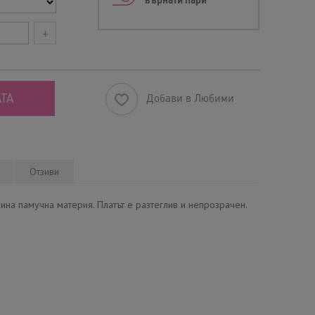
върнати пари
+
ТА
Добави в Любими
Отзиви
ина памучна материя. Платът е разтеглив и непрозрачен.