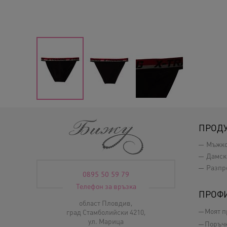
ПРОД
Мъжк
Дамск
Разпр
0895 50 59 79
Телефон за връзка
ПРОФ
област Пловдив,
Моят 
град Стамболийски 4210,
ул. Марица
Поръч