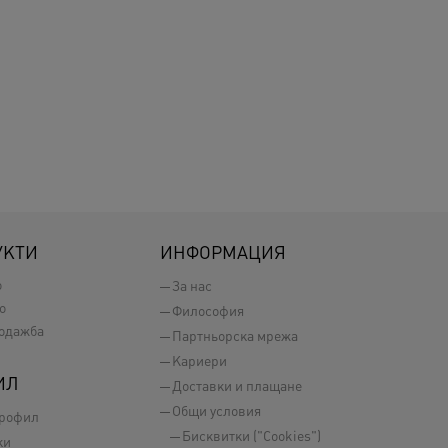
УКТИ
ИНФОРМАЦИЯ
о
За нас
о
Философия
одажба
Партньорска мрежа
Кариери
ИЛ
Доставки и плащане
Общи условия
профил
Бисквитки ("Cookies")
ки