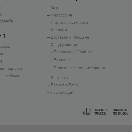
о
За нас
о
Философия
одажба
Партньорска мрежа
Кариери
ИЛ
Доставки и плащане
Общи условия
профил
Бисквитки ("Cookies")
ки
Връщане
ка
Политика за личните данни
еди поръчка
 с любими
Контакти
Бельо На Едро
Публикации