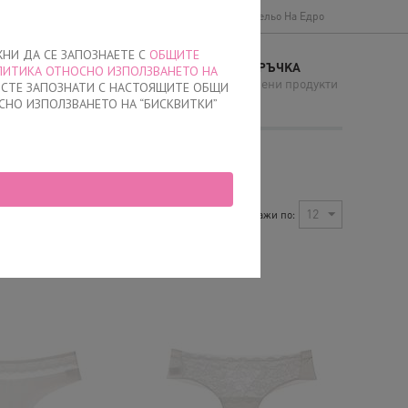
Доставки и плащане
Общи условия
Бельо На Едро
ЖНИ ДА СЕ ЗАПОЗНАЕТЕ С
ОБЩИТЕ
МОЯТА ПОРЪЧКА
ЛИТИКА ОТНОСНО ИЗПОЛЗВАНЕТО НА
И
няма добавени продукти
Е СТЕ ЗАПОЗНАТИ С НАСТОЯЩИТЕ ОБЩИ
СНО ИЗПОЛЗВАНЕТО НА “БИСКВИТКИ”
Най-нови
12
Покажи по:
Сортирай по:
дба