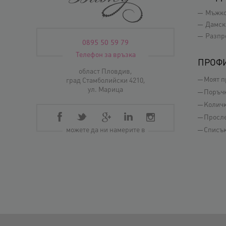
Мъжк
Дамск
Разпр
0895 50 59 79
Телефон за връзка
ПРОФ
област Пловдив,
Моят 
град Стамболийски 4210,
ул. Марица
Поръч
Колич
Просл
можете да ни намерите в
Списък