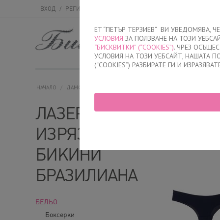
ВХОД
/
РЕГИСТРАЦИЯ
ET “ПЕТЪР ТЕРЗИЕВ“ ВИ УВЕДОМЯВА, 
УСЛОВИЯ
ЗА ПОЛЗВАНЕ НА ТОЗИ УЕБСА
МЪЖКО
ДАМСК
“БИСКВИТКИ” (“COOKIES”)
. ЧРЕЗ ОСЪЩЕ
УСЛОВИЯ НА ТОЗИ УЕБСАЙТ, НАШАТА 
(“COOKIES”) РАЗБИРАТЕ ГИ И ИЗРАЗЯВАТ
НАЧАЛО
/
ДАМСКО
/
БЕЛЬО
/
БИКИНИ
/
ЛАЗЕРНО ИЗРЯЗАНИ БИ
ЛАЗЕРНО
С модел
Без 
ИЗРЯЗАНИ
БИКИНИ
БРАЗИЛИАНА
БЕЛЬО
Боксерки