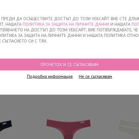
За нас
ЧЕ ПРЕДИ ДА ОСЪЩЕСТВИТЕ ДОСТЪП ДО ТОЗИ УЕБСАЙТ ВИЕ СТЕ ДЛЪ
ЙТ, НАШАТА
ПОЛИТИКА ЗА ЗАЩИТА НА ЛИЧНИТЕ ДАННИ
И НАШАТА
ПО
О
ДЕТСКО
НАМАЛЕНИЯ
КЪДЕ ДА КУПЯ
КОНТАКТ
СТВЯВАНЕТО НА ДОСТЪП ДО ТОЗИ УЕБСАЙТ, ВИЕ ПОТВЪРЖДАВАТЕ, Ч
ПОЛИТИКА ЗА ЗАЩИТА НА ЛИЧНИТЕ ДАННИ И НАШАТА ПОЛИТИКА ОТНО
Е СЪГЛАСИЕТО СИ С ТЯХ.
КИНИ БРАЗИЛИАНА
ПРОЧЕТОХ И СЕ СЪГЛАСЯВАМ
модел
Подре
Подробна информация
Не се съгласявам