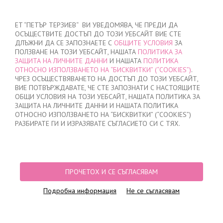
ВХОД
/
РЕГИСТРАЦИЯ
ET “ПЕТЪР ТЕРЗИЕВ“ ВИ УВЕДОМЯВА, ЧЕ ПРЕДИ ДА
ОСЪЩЕСТВИТЕ ДОСТЪП ДО ТОЗИ УЕБСАЙТ ВИЕ СТЕ
ДЛЪЖНИ ДА СЕ ЗАПОЗНАЕТЕ С
ОБЩИТЕ УСЛОВИЯ
ЗА
ПОЛЗВАНЕ НА ТОЗИ УЕБСАЙТ, НАШАТА
ПОЛИТИКА ЗА
ЗАЩИТА НА ЛИЧНИТЕ ДАННИ
И НАШАТА
ПОЛИТИКА
ОТНОСНО ИЗПОЛЗВАНЕТО НА “БИСКВИТКИ” (“COOKIES”)
.
МОЯТА ПОРЪЧКА
ЧРЕЗ ОСЪЩЕСТВЯВАНЕТО НА ДОСТЪП ДО ТОЗИ УЕБСАЙТ,
няма добавени продукти
ВИЕ ПОТВЪРЖДАВАТЕ, ЧЕ СТЕ ЗАПОЗНАТИ С НАСТОЯЩИТЕ
ОБЩИ УСЛОВИЯ НА ТОЗИ УЕБСАЙТ, НАШАТА ПОЛИТИКА ЗА
ЗАЩИТА НА ЛИЧНИТЕ ДАННИ И НАШАТА ПОЛИТИКА
ОТНОСНО ИЗПОЛЗВАНЕТО НА “БИСКВИТКИ” (“COOKIES”)
НАЧАЛО
/
ДАМСКО
/
БЕЛЬО
/
БИКИНИ
РАЗБИРАТЕ ГИ И ИЗРАЗЯВАТЕ СЪГЛАСИЕТО СИ С ТЯХ.
ПРОДУКТОВИ ФИЛТРИ
БИКИНИ
ПРОЧЕТОХ И СЕ СЪГЛАСЯВАМ
Подробна информация
Не се съгласявам
Най-нови
12