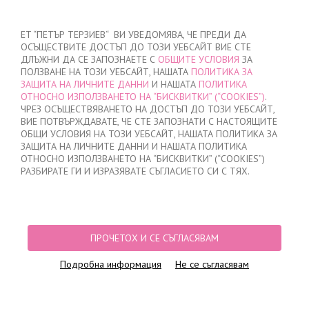
ВХОД
/
РЕГИСТРАЦИЯ
ET “ПЕТЪР ТЕРЗИЕВ“ ВИ УВЕДОМЯВА, ЧЕ ПРЕДИ ДА
ОСЪЩЕСТВИТЕ ДОСТЪП ДО ТОЗИ УЕБСАЙТ ВИЕ СТЕ
ДЛЪЖНИ ДА СЕ ЗАПОЗНАЕТЕ С
ОБЩИТЕ УСЛОВИЯ
ЗА
ПОЛЗВАНЕ НА ТОЗИ УЕБСАЙТ, НАШАТА
ПОЛИТИКА ЗА
ЗАЩИТА НА ЛИЧНИТЕ ДАННИ
И НАШАТА
ПОЛИТИКА
ОТНОСНО ИЗПОЛЗВАНЕТО НА “БИСКВИТКИ” (“COOKIES”)
.
МОЯТА ПОРЪЧКА
ЧРЕЗ ОСЪЩЕСТВЯВАНЕТО НА ДОСТЪП ДО ТОЗИ УЕБСАЙТ,
няма добавени продукти
ВИЕ ПОТВЪРЖДАВАТЕ, ЧЕ СТЕ ЗАПОЗНАТИ С НАСТОЯЩИТЕ
ОБЩИ УСЛОВИЯ НА ТОЗИ УЕБСАЙТ, НАШАТА ПОЛИТИКА ЗА
ЗАЩИТА НА ЛИЧНИТЕ ДАННИ И НАШАТА ПОЛИТИКА
ОТНОСНО ИЗПОЛЗВАНЕТО НА “БИСКВИТКИ” (“COOKIES”)
НАЧАЛО
/
ДАМСКО
/
БЕЛЬО
/
БИКИНИ
РАЗБИРАТЕ ГИ И ИЗРАЗЯВАТЕ СЪГЛАСИЕТО СИ С ТЯХ.
ПРОДУКТОВИ ФИЛТРИ
БИКИНИ
ПРОЧЕТОХ И СЕ СЪГЛАСЯВАМ
Подробна информация
Не се съгласявам
Най-нови
12