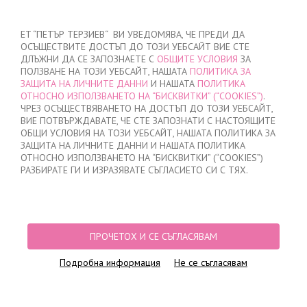
ВХОД
/
РЕГИСТРАЦИЯ
ET “ПЕТЪР ТЕРЗИЕВ“ ВИ УВЕДОМЯВА, ЧЕ ПРЕДИ ДА
ОСЪЩЕСТВИТЕ ДОСТЪП ДО ТОЗИ УЕБСАЙТ ВИЕ СТЕ
ДЛЪЖНИ ДА СЕ ЗАПОЗНАЕТЕ С
ОБЩИТЕ УСЛОВИЯ
ЗА
ПОЛЗВАНЕ НА ТОЗИ УЕБСАЙТ, НАШАТА
ПОЛИТИКА ЗА
ЗАЩИТА НА ЛИЧНИТЕ ДАННИ
И НАШАТА
ПОЛИТИКА
ОТНОСНО ИЗПОЛЗВАНЕТО НА “БИСКВИТКИ” (“COOKIES”)
.
МОЯТА ПОРЪЧКА
ЧРЕЗ ОСЪЩЕСТВЯВАНЕТО НА ДОСТЪП ДО ТОЗИ УЕБСАЙТ,
няма добавени продукти
ВИЕ ПОТВЪРЖДАВАТЕ, ЧЕ СТЕ ЗАПОЗНАТИ С НАСТОЯЩИТЕ
ОБЩИ УСЛОВИЯ НА ТОЗИ УЕБСАЙТ, НАШАТА ПОЛИТИКА ЗА
ЗАЩИТА НА ЛИЧНИТЕ ДАННИ И НАШАТА ПОЛИТИКА
ОТНОСНО ИЗПОЛЗВАНЕТО НА “БИСКВИТКИ” (“COOKIES”)
НАЧАЛО
/
МЪЖКО
/
БОКСЕРКИ
/
ПРИКРИТ ЛАСТИК
/
ПАМУЧНИ МЪЖКИ
РАЗБИРАТЕ ГИ И ИЗРАЗЯВАТЕ СЪГЛАСИЕТО СИ С ТЯХ.
БОКСЕРКИ СЪС СИН ЛАСТИК
ПРОЧЕТОХ И СЕ СЪГЛАСЯВАМ
Подробна информация
Не се съгласявам