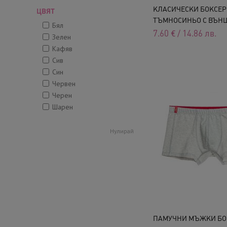
КЛАСИЧЕСКИ БОКСЕР
ЦВЯТ
ТЪМНОСИНЬО С ВЪНШ
Бял
7.60
€
/
14.86
лв.
Зелен
Кафяв
Сив
Син
Червен
Черен
Шарен
Нулирай
ПАМУЧНИ МЪЖКИ БО