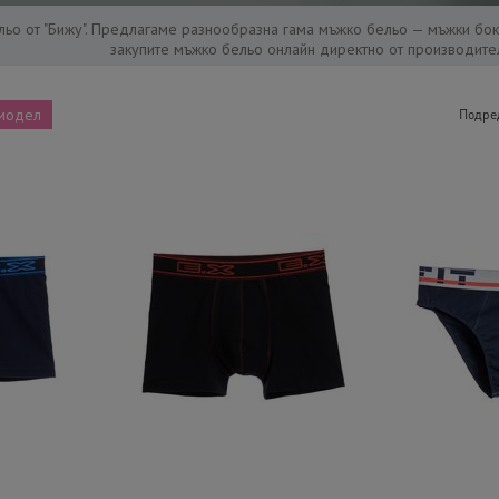
ьо от "Бижу". Предлагаме разнообразна гама мъжко бельо — мъжки бок
закупите мъжко бельо онлайн директно от производител
модел
Подре