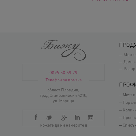
ПРОД
Мъжк
Дамск
Разпр
0895 50 59 79
Телефон за връзка
ПРОФ
област Пловдив,
Моят 
град Стамболийски 4210,
ул. Марица
Поръч
Колич
Просл
можете да ни намерите в
Списък