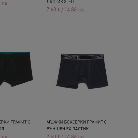
ЛАСТИК X-FIT
6
лв.
7.60
€
/
14.86
лв.
РКИ ГРАФИТ С
MЪЖКИ БОКСЕРКИ ГРАФИТ С
ОЛ
ВЪНШЕН EX ЛАСТИК
7
лв.
7.60
€
/
14.86
лв.