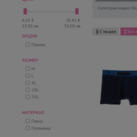
Категория мъжко бел
6.65
€
18.41
€
13.00
лв.
36.00
лв.
С модел
Без 
ОПЦИИ
Пакове
РАЗМЕР
M
L
XL
2XL
3XL
МАТЕРИАЛ
Памук
Полиамид