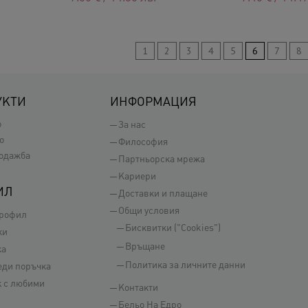
1
2
3
4
5
6
7
8
УКТИ
ИНФОРМАЦИЯ
о
За нас
о
Философия
одажба
Партньорска мрежа
Кариери
ИЛ
Доставки и плащане
Общи условия
профил
Бисквитки ("Cookies")
ки
Връщане
ка
Политика за личните данни
еди поръчка
 с любими
Контакти
Бельо На Едро