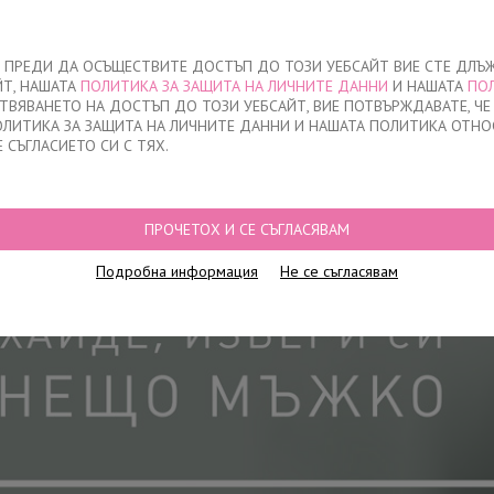
За нас
ЧЕ ПРЕДИ ДА ОСЪЩЕСТВИТЕ ДОСТЪП ДО ТОЗИ УЕБСАЙТ ВИЕ СТЕ ДЛЪ
ЙТ, НАШАТА
ПОЛИТИКА ЗА ЗАЩИТА НА ЛИЧНИТЕ ДАННИ
И НАШАТА
ПО
О
ДЕТСКО
НАМАЛЕНИЯ
КЪДЕ ДА КУПЯ
КОНТАКТ
СТВЯВАНЕТО НА ДОСТЪП ДО ТОЗИ УЕБСАЙТ, ВИЕ ПОТВЪРЖДАВАТЕ, Ч
ПОЛИТИКА ЗА ЗАЩИТА НА ЛИЧНИТЕ ДАННИ И НАШАТА ПОЛИТИКА ОТНО
Е СЪГЛАСИЕТО СИ С ТЯХ.
ПРОЧЕТОХ И СЕ СЪГЛАСЯВАМ
Подробна информация
Не се съгласявам