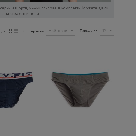
серки и шорти, мъжки слипове и комплекти. Можете да си
я на страхотни цени.
Най-нови
12
Покажи по:
Сортирай по:
дба