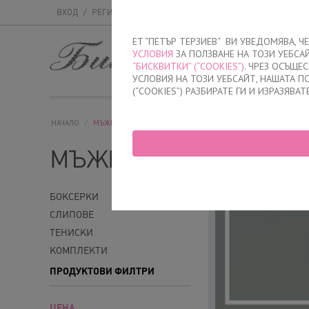
ВХОД
/
РЕГИСТРАЦИЯ
ET “ПЕТЪР ТЕРЗИЕВ“ ВИ УВЕДОМЯВА, 
УСЛОВИЯ
ЗА ПОЛЗВАНЕ НА ТОЗИ УЕБСА
МЪЖКО
ДАМСК
“БИСКВИТКИ” (“COOKIES”)
. ЧРЕЗ ОСЪЩЕ
УСЛОВИЯ НА ТОЗИ УЕБСАЙТ, НАШАТА 
(“COOKIES”) РАЗБИРАТЕ ГИ И ИЗРАЗЯВАТ
НАЧАЛО
/
МЪЖКО
МЪЖКО
БОКСЕРКИ
СЛИПОВЕ
ТЕНИСКИ
КОМПЛЕКТИ
ПРОДУКТОВИ ФИЛТРИ
ЦЕНА