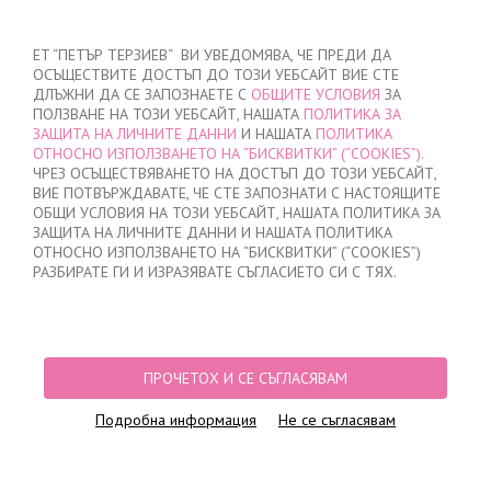
ВХОД
/
РЕГИСТРАЦИЯ
ET “ПЕТЪР ТЕРЗИЕВ“ ВИ УВЕДОМЯВА, ЧЕ ПРЕДИ ДА
ОСЪЩЕСТВИТЕ ДОСТЪП ДО ТОЗИ УЕБСАЙТ ВИЕ СТЕ
ДЛЪЖНИ ДА СЕ ЗАПОЗНАЕТЕ С
ОБЩИТЕ УСЛОВИЯ
ЗА
ПОЛЗВАНЕ НА ТОЗИ УЕБСАЙТ, НАШАТА
ПОЛИТИКА ЗА
ЗАЩИТА НА ЛИЧНИТЕ ДАННИ
И НАШАТА
ПОЛИТИКА
ОТНОСНО ИЗПОЛЗВАНЕТО НА “БИСКВИТКИ” (“COOKIES”)
.
МОЯТА ПОРЪЧКА
ЧРЕЗ ОСЪЩЕСТВЯВАНЕТО НА ДОСТЪП ДО ТОЗИ УЕБСАЙТ,
няма добавени продукти
ВИЕ ПОТВЪРЖДАВАТЕ, ЧЕ СТЕ ЗАПОЗНАТИ С НАСТОЯЩИТЕ
ОБЩИ УСЛОВИЯ НА ТОЗИ УЕБСАЙТ, НАШАТА ПОЛИТИКА ЗА
ЗАЩИТА НА ЛИЧНИТЕ ДАННИ И НАШАТА ПОЛИТИКА
ОТНОСНО ИЗПОЛЗВАНЕТО НА “БИСКВИТКИ” (“COOKIES”)
НАЧАЛО
/
МЪЖКО
РАЗБИРАТЕ ГИ И ИЗРАЗЯВАТЕ СЪГЛАСИЕТО СИ С ТЯХ.
ПРОДУКТОВИ ФИЛТРИ
МЪЖКО
ПРОЧЕТОХ И СЕ СЪГЛАСЯВАМ
Подробна информация
Не се съгласявам