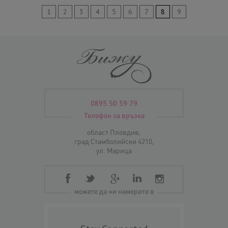
1
2
3
4
5
6
7
8
9
0895 50 59 79
Телефон за връзка
област Пловдив,
град Стамболийски 4210,
ул. Марица
можете да ни намерите в