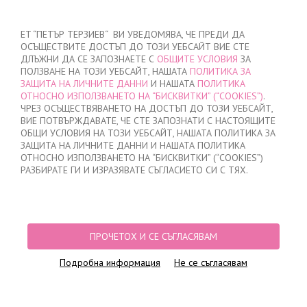
ВХОД
/
РЕГИСТРАЦИЯ
ET “ПЕТЪР ТЕРЗИЕВ“ ВИ УВЕДОМЯВА, ЧЕ ПРЕДИ ДА
ОСЪЩЕСТВИТЕ ДОСТЪП ДО ТОЗИ УЕБСАЙТ ВИЕ СТЕ
ДЛЪЖНИ ДА СЕ ЗАПОЗНАЕТЕ С
ОБЩИТЕ УСЛОВИЯ
ЗА
ПОЛЗВАНЕ НА ТОЗИ УЕБСАЙТ, НАШАТА
ПОЛИТИКА ЗА
ЗАЩИТА НА ЛИЧНИТЕ ДАННИ
И НАШАТА
ПОЛИТИКА
ОТНОСНО ИЗПОЛЗВАНЕТО НА “БИСКВИТКИ” (“COOKIES”)
.
МОЯТА ПОРЪЧКА
ЧРЕЗ ОСЪЩЕСТВЯВАНЕТО НА ДОСТЪП ДО ТОЗИ УЕБСАЙТ,
няма добавени продукти
ВИЕ ПОТВЪРЖДАВАТЕ, ЧЕ СТЕ ЗАПОЗНАТИ С НАСТОЯЩИТЕ
ОБЩИ УСЛОВИЯ НА ТОЗИ УЕБСАЙТ, НАШАТА ПОЛИТИКА ЗА
ЗАЩИТА НА ЛИЧНИТЕ ДАННИ И НАШАТА ПОЛИТИКА
ОТНОСНО ИЗПОЛЗВАНЕТО НА “БИСКВИТКИ” (“COOKIES”)
НАЧАЛО
/
МЪЖКО
/
СЛИПОВЕ
/
ПРИКРИТ ЛАСТИК
/
СЕМПЪЛ МЪЖКИ
РАЗБИРАТЕ ГИ И ИЗРАЗЯВАТЕ СЪГЛАСИЕТО СИ С ТЯХ.
СЛИП
ПРОЧЕТОХ И СЕ СЪГЛАСЯВАМ
Подробна информация
Не се съгласявам