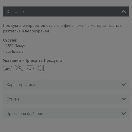
Описание
Продуктът е изработен от лека и фина памучна материя. Платът е
разтеглив и непрозрачен.
Състав
:
- 95% Памук
- 5% Еластан
Указания – Грижа за Продукта
h H E Y
Характеристики
Отзиви
Прикачени файлове