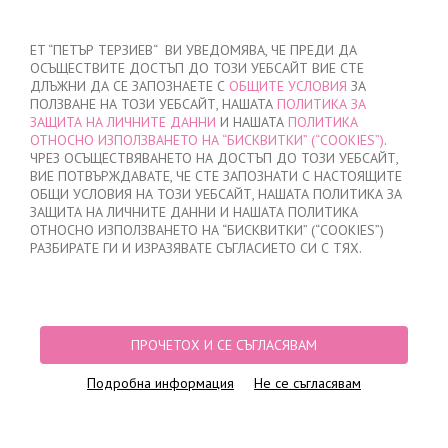
ВХОД
/
РЕГИСТРАЦИЯ
ET “ПЕТЪР ТЕРЗИЕВ“ ВИ УВЕДОМЯВА, ЧЕ ПРЕДИ ДА
ОСЪЩЕСТВИТЕ ДОСТЪП ДО ТОЗИ УЕБСАЙТ ВИЕ СТЕ
ДЛЪЖНИ ДА СЕ ЗАПОЗНАЕТЕ С
ОБЩИТЕ УСЛОВИЯ
ЗА
ПОЛЗВАНЕ НА ТОЗИ УЕБСАЙТ, НАШАТА
ПОЛИТИКА ЗА
ЗАЩИТА НА ЛИЧНИТЕ ДАННИ
И НАШАТА
ПОЛИТИКА
ОТНОСНО ИЗПОЛЗВАНЕТО НА “БИСКВИТКИ” (“COOKIES”)
.
МОЯТА ПОРЪЧКА
ЧРЕЗ ОСЪЩЕСТВЯВАНЕТО НА ДОСТЪП ДО ТОЗИ УЕБСАЙТ,
няма добавени продукти
ВИЕ ПОТВЪРЖДАВАТЕ, ЧЕ СТЕ ЗАПОЗНАТИ С НАСТОЯЩИТЕ
ОБЩИ УСЛОВИЯ НА ТОЗИ УЕБСАЙТ, НАШАТА ПОЛИТИКА ЗА
ЗАЩИТА НА ЛИЧНИТЕ ДАННИ И НАШАТА ПОЛИТИКА
ОТНОСНО ИЗПОЛЗВАНЕТО НА “БИСКВИТКИ” (“COOKIES”)
НАЧАЛО
/
МЪЖКО
/
СЛИПОВЕ
/
ПРИКРИТ ЛАСТИК
/
БЯЛ ПАМУЧЕН
РАЗБИРАТЕ ГИ И ИЗРАЗЯВАТЕ СЪГЛАСИЕТО СИ С ТЯХ.
МЪЖКИ СЛИП
ПРОЧЕТОХ И СЕ СЪГЛАСЯВАМ
Подробна информация
Не се съгласявам