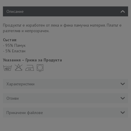
Описание
Продуктът е изработен от лека и фина памучна материя. Платът е
разтеглив и непрозрачен.
Състав
:
- 95% Памук
- 5% Еластан
Указания – Грижа за Продукта
h H E Y
Характеристики
Отзиви
Прикачени файлове