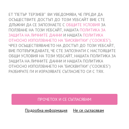
ВХОД
/
РЕГИСТРАЦИЯ
ET “ПЕТЪР ТЕРЗИЕВ“ ВИ УВЕДОМЯВА, ЧЕ ПРЕДИ ДА
ОСЪЩЕСТВИТЕ ДОСТЪП ДО ТОЗИ УЕБСАЙТ ВИЕ СТЕ
ДЛЪЖНИ ДА СЕ ЗАПОЗНАЕТЕ С
ОБЩИТЕ УСЛОВИЯ
ЗА
ПОЛЗВАНЕ НА ТОЗИ УЕБСАЙТ, НАШАТА
ПОЛИТИКА ЗА
ЗАЩИТА НА ЛИЧНИТЕ ДАННИ
И НАШАТА
ПОЛИТИКА
ОТНОСНО ИЗПОЛЗВАНЕТО НА “БИСКВИТКИ” (“COOKIES”)
.
МОЯТА ПОРЪЧКА
ЧРЕЗ ОСЪЩЕСТВЯВАНЕТО НА ДОСТЪП ДО ТОЗИ УЕБСАЙТ,
няма добавени продукти
ВИЕ ПОТВЪРЖДАВАТЕ, ЧЕ СТЕ ЗАПОЗНАТИ С НАСТОЯЩИТЕ
ОБЩИ УСЛОВИЯ НА ТОЗИ УЕБСАЙТ, НАШАТА ПОЛИТИКА ЗА
ЗАЩИТА НА ЛИЧНИТЕ ДАННИ И НАШАТА ПОЛИТИКА
ОТНОСНО ИЗПОЛЗВАНЕТО НА “БИСКВИТКИ” (“COOKIES”)
НАЧАЛО
/
МЪЖКО
/
СЛИПОВЕ
/
ПРИКРИТ ЛАСТИК
/
ПАМУЧЕН МЪЖКИ
РАЗБИРАТЕ ГИ И ИЗРАЗЯВАТЕ СЪГЛАСИЕТО СИ С ТЯХ.
СЛИП
ПРОЧЕТОХ И СЕ СЪГЛАСЯВАМ
Подробна информация
Не се съгласявам