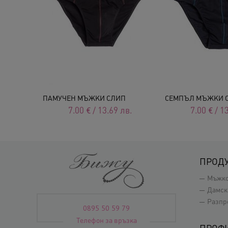
КАФЯВ ПАМУЧЕН МЪЖКИ СЛИП С РЕЗИДАВ ЛАСТИК
ПАМУЧЕН МЪЖКИ СЛИП
СЕМПЪЛ МЪЖКИ 
лв.
7.00
€
/
13.69
лв.
7.00
€
/
13
ПРОД
Мъжк
Дамск
Разпр
0895 50 59 79
Телефон за връзка