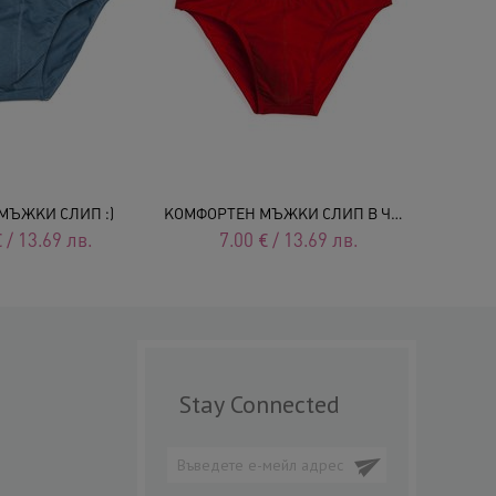
МЪЖКИ СЛИП :)
КОМФОРТЕН МЪЖКИ СЛИП В ЧЕРВЕНО
БЯЛ ПА
€
/
13.69
лв.
7.00
€
/
13.69
лв.
7
Stay Connected