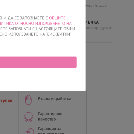
Доставки и плащане
Общи условия
Бельо На Едро
ЖНИ ДА СЕ ЗАПОЗНАЕТЕ С
ОБЩИТЕ
МОЯТА ПОРЪЧКА
ЛИТИКА ОТНОСНО ИЗПОЛЗВАНЕТО НА
И
няма добавени продукти
Е СТЕ ЗАПОЗНАТИ С НАСТОЯЩИТЕ ОБЩИ
СНО ИЗПОЛЗВАНЕТО НА “БИСКВИТКИ”
 с прикрит ластик
m
Ръчна изработка
черпан
Гарантирано
качество
Гаранция за