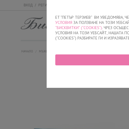
ВХОД
/
РЕГИСТРАЦИЯ
ET “ПЕТЪР ТЕРЗИЕВ“ ВИ УВЕДОМЯВА, 
УСЛОВИЯ
ЗА ПОЛЗВАНЕ НА ТОЗИ УЕБСА
МЪЖКО
ДАМСК
“БИСКВИТКИ” (“COOKIES”)
. ЧРЕЗ ОСЪЩЕ
УСЛОВИЯ НА ТОЗИ УЕБСАЙТ, НАШАТА 
(“COOKIES”) РАЗБИРАТЕ ГИ И ИЗРАЗЯВАТ
НАЧАЛО
/
МЪЖКО
/
СЛИПОВЕ
/
ПРИКРИТ ЛАСТИК
/
ВСЕКИДНЕВЕ