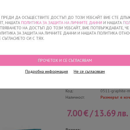
За нас
ЧЕ ПРЕДИ ДА ОСЪЩЕСТВИТЕ ДОСТЪП ДО ТОЗИ УЕБСАЙТ ВИЕ СТЕ ДЛЪ
ЙТ, НАШАТА
ПОЛИТИКА ЗА ЗАЩИТА НА ЛИЧНИТЕ ДАННИ
И НАШАТА
ПО
О
ДЕТСКО
НАМАЛЕНИЯ
КЪДЕ ДА КУПЯ
КОНТАКТ
СТВЯВАНЕТО НА ДОСТЪП ДО ТОЗИ УЕБСАЙТ, ВИЕ ПОТВЪРЖДАВАТЕ, Ч
ПОЛИТИКА ЗА ЗАЩИТА НА ЛИЧНИТЕ ДАННИ И НАШАТА ПОЛИТИКА ОТНО
Е СЪГЛАСИЕТО СИ С ТЯХ.
Н СЛИП С ПРИКРИТ ЛАСТИК
ПРОЧЕТОХ И СЕ СЪГЛАСЯВАМ
Всекидневен слип
Подробна информация
Не се съгласявам
Напиши отзив
Категория:
Прикрит ластик
Код:
0511-graphite-
Наличност:
Размерът е из
7.00
€
/
13.69
лв.
Размер: