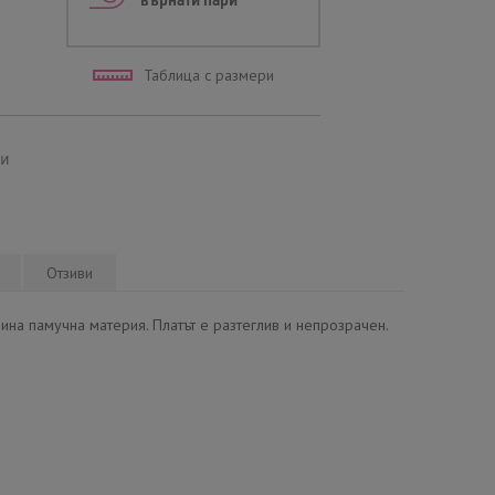
върнати пари
Таблица с размери
ми
Отзиви
ина памучна материя. Платът е разтеглив и непрозрачен.