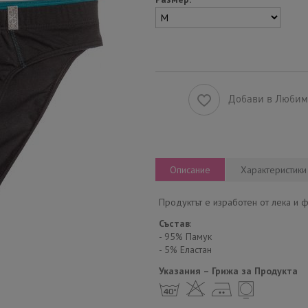
Добави в Люби
Описание
Характеристики
Продуктът е изработен от лека и ф
Състав
:
- 95% Памук
- 5% Еластан
Указания – Грижа за Продукта
h H E Y