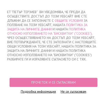
ВХОД
/
РЕГИСТРАЦИЯ
ET “ПЕТЪР ТЕРЗИЕВ“ ВИ УВЕДОМЯВА, ЧЕ ПРЕДИ ДА
ОСЪЩЕСТВИТЕ ДОСТЪП ДО ТОЗИ УЕБСАЙТ ВИЕ СТЕ
ДЛЪЖНИ ДА СЕ ЗАПОЗНАЕТЕ С
ОБЩИТЕ УСЛОВИЯ
ЗА
ПОЛЗВАНЕ НА ТОЗИ УЕБСАЙТ, НАШАТА
ПОЛИТИКА ЗА
ЗАЩИТА НА ЛИЧНИТЕ ДАННИ
И НАШАТА
ПОЛИТИКА
ОТНОСНО ИЗПОЛЗВАНЕТО НА “БИСКВИТКИ” (“COOKIES”)
.
МОЯТА ПОРЪЧКА
ЧРЕЗ ОСЪЩЕСТВЯВАНЕТО НА ДОСТЪП ДО ТОЗИ УЕБСАЙТ,
няма добавени продукти
ВИЕ ПОТВЪРЖДАВАТЕ, ЧЕ СТЕ ЗАПОЗНАТИ С НАСТОЯЩИТЕ
ОБЩИ УСЛОВИЯ НА ТОЗИ УЕБСАЙТ, НАШАТА ПОЛИТИКА ЗА
ЗАЩИТА НА ЛИЧНИТЕ ДАННИ И НАШАТА ПОЛИТИКА
ОТНОСНО ИЗПОЛЗВАНЕТО НА “БИСКВИТКИ” (“COOKIES”)
НАЧАЛО
/
ДАМСКО
РАЗБИРАТЕ ГИ И ИЗРАЗЯВАТЕ СЪГЛАСИЕТО СИ С ТЯХ.
ПРОДУКТОВИ ФИЛТРИ
ДАМСКО
ПРОЧЕТОХ И СЕ СЪГЛАСЯВАМ
Подробна информация
Не се съгласявам