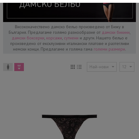
Висококачествено дамско бельо произведено от Бижу в
България. Предлагаме голямо разнообразие от
дамски бикини
,
дамски боксерки
,
корсажи
,
сутиени
и други. Нaшето бельо е
произведено от ексклузивни италиански платове и разтегливи
немски конци. Предлагаме и голяма гама
големи размери
.
Най-нови
12