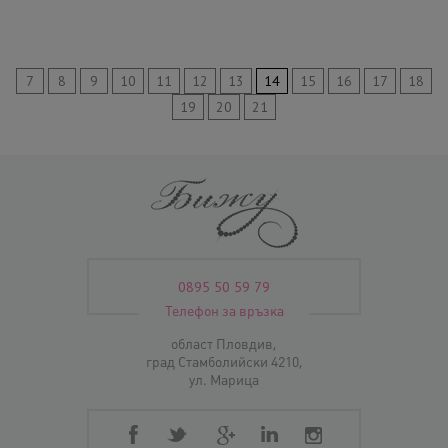
7
8
9
10
11
12
13
14
15
16
17
18
19
20
21
0895 50 59 79
Телефон за връзка
област Пловдив,
град Стамболийски 4210,
ул. Марица