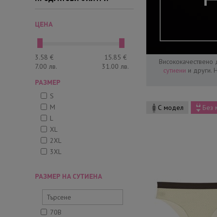
ЦЕНА
3.58
€
15.85
€
Висококачествено 
7.00
лв.
31.00
лв.
сутиени
и други. 
РАЗМЕР
S
M
С модел
Без 
L
XL
2XL
3XL
РАЗМЕР НА СУТИЕНА
70B