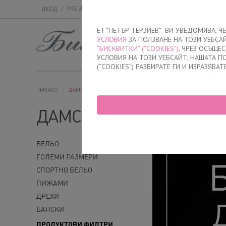
ВХОД
/
РЕГИСТРАЦИЯ
ET “ПЕТЪР ТЕРЗИЕВ“ ВИ УВЕДОМЯВА, 
УСЛОВИЯ
ЗА ПОЛЗВАНЕ НА ТОЗИ УЕБСА
МЪЖКО
ДАМСК
“БИСКВИТКИ” (“COOKIES”)
. ЧРЕЗ ОСЪЩЕ
УСЛОВИЯ НА ТОЗИ УЕБСАЙТ, НАШАТА 
(“COOKIES”) РАЗБИРАТЕ ГИ И ИЗРАЗЯВАТ
НАЧАЛО
/
ДАМСКО
ДАМСКО
БЕЛЬО
ГОЛЕМИ РАЗМЕРИ
СПОРТНО БЕЛЬО
ПИЖАМИ
ДРЕХИ
БАНСКИ
ПРОДУКТОВИ ФИЛТРИ