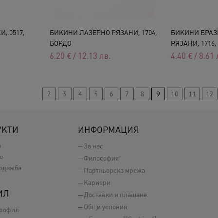
, 0517,
БИКИНИ ЛАЗЕРНО РЯЗАНИ, 1704,
БИКИНИ БРАЗ
БОРДО
РЯЗАНИ, 1716, 
6.20
€
/
12.13
лв.
4.40
€
/
8.61
2
3
4
5
6
7
8
9
10
11
12
УКТИ
ИНФОРМАЦИЯ
о
За нас
о
Философия
одажба
Партньорска мрежа
Кариери
ИЛ
Доставки и плащане
Общи условия
профил