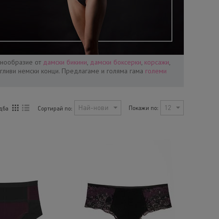
знообразие от
дамски бикини
,
дамски боксерки
,
корсажи
,
егливи немски конци. Предлагаме и голяма гама
големи
Най-нови
12
Покажи по:
Сортирай по:
дба