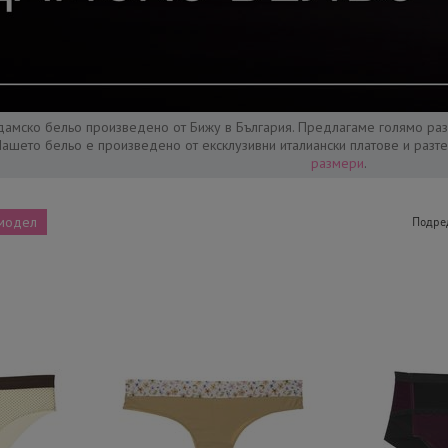
дамско бельо произведено от Бижу в България. Предлагаме голямо ра
Нaшето бельо е произведено от ексклузивни италиански платове и разт
размери
.
модел
Подре