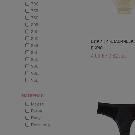
70C
75B
75C
80B
80C
80D
БИКИНИ КЛАСИЧЕСКИ,
85B
ЕКРЮ
85C
4.00
€
/
7.82
лв.
85D
90C
90D
95D
МАТЕРИАЛ
Модал
Вълна
Памук
Полиамид