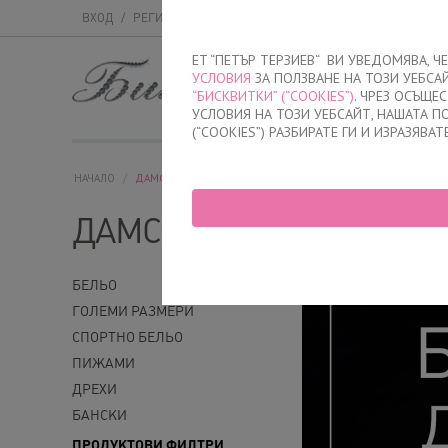
ВХОД
/
РЕГИСТРАЦИЯ
ET “ПЕТЪР ТЕРЗИЕВ“ ВИ УВЕДОМЯВА, 
УСЛОВИЯ
ЗА ПОЛЗВАНЕ НА ТОЗИ УЕБСА
МЪЖКО
ДАМСК
“БИСКВИТКИ” (“COOKIES”)
. ЧРЕЗ ОСЪЩЕ
УСЛОВИЯ НА ТОЗИ УЕБСАЙТ, НАШАТА 
(“COOKIES”) РАЗБИРАТЕ ГИ И ИЗРАЗЯВАТ
НАЧАЛО
/
ДАМСКО
ДАМСКО
БЕЛЬО
ГОЛЕМИ РАЗМЕРИ
СПОРТНО БЕЛЬО
ПИЖАМИ
ДРЕХИ
БАНСКИ
ПРОДУКТОВИ ФИЛТРИ