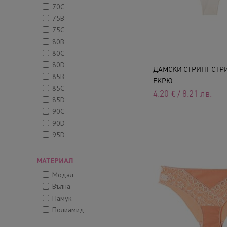
70C
75B
75C
80B
80C
80D
ДАМСКИ СТРИНГ СТРИН
85B
ЕКРЮ
85C
4.20
€
/
8.21
лв.
85D
90C
90D
95D
МАТЕРИАЛ
Модал
Вълна
Памук
Полиамид