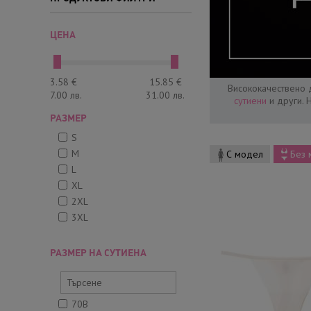
ЦЕНА
3.58
€
15.85
€
Висококачествено 
7.00
лв.
31.00
лв.
сутиени
и други. 
РАЗМЕР
S
M
С модел
Без 
L
XL
2XL
3XL
РАЗМЕР НА СУТИЕНА
70B