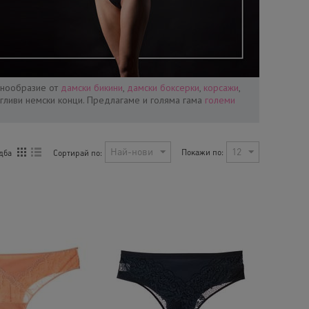
знообразие от
дамски бикини
,
дамски боксерки
,
корсажи
,
егливи немски конци. Предлагаме и голяма гама
големи
Най-нови
12
Покажи по:
Сортирай по:
дба