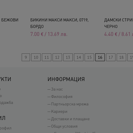
, БЕЖОВИ
БИКИНИ МАКСИ МАКСИ, 0719,
ДАМСКИ СТРИН
БОРДО
ЧЕРНО
7.00
€
/
13.69
лв.
4.40
€
/
8.61
9
10
11
12
13
14
15
16
17
18
1
УКТИ
ИНФОРМАЦИЯ
о
За нас
о
Философия
одажба
Партньорска мрежа
Кариери
ИЛ
Доставки и плащане
Общи условия
профил