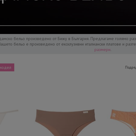
дамско бельо произведено от Бижу в България. Предлагаме голямо ра
Нaшето бельо е произведено от ексклузивни италиански платове и разт
размери
.
модел
Подре