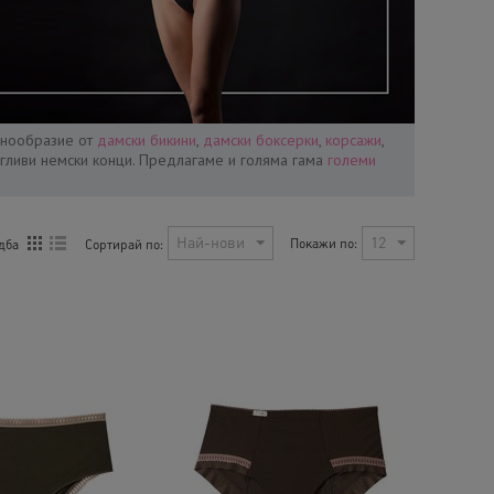
знообразие от
дамски бикини
,
дамски боксерки
,
корсажи
,
егливи немски конци. Предлагаме и голяма гама
големи
Най-нови
12
Покажи по:
Сортирай по:
дба