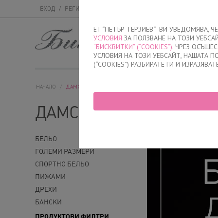
ВХОД
/
РЕГИСТРАЦИЯ
ET “ПЕТЪР ТЕРЗИЕВ“ ВИ УВЕДОМЯВА, 
УСЛОВИЯ
ЗА ПОЛЗВАНЕ НА ТОЗИ УЕБСА
МЪЖКО
ДАМСК
“БИСКВИТКИ” (“COOKIES”)
. ЧРЕЗ ОСЪЩЕ
УСЛОВИЯ НА ТОЗИ УЕБСАЙТ, НАШАТА 
(“COOKIES”) РАЗБИРАТЕ ГИ И ИЗРАЗЯВАТ
НАЧАЛО
/
ДАМСКО
ДАМСКО
БЕЛЬО
ГОЛЕМИ РАЗМЕРИ
СПОРТНО БЕЛЬО
ПИЖАМИ
ДРЕХИ
БАНСКИ
ПРОДУКТОВИ ФИЛТРИ