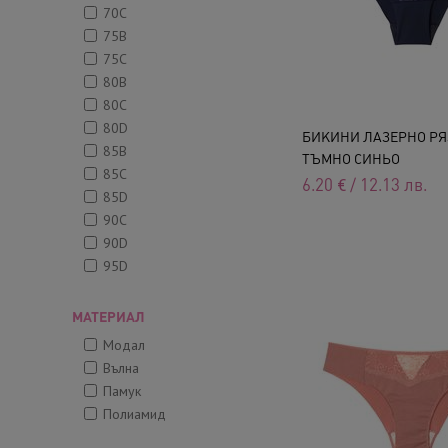
70C
75B
75C
80B
80C
80D
БИКИНИ ЛАЗЕРНО РЯЗ
85B
ТЪМНО СИНЬО
85C
6.20
€
/
12.13
лв.
85D
90C
90D
95D
МАТЕРИАЛ
Модал
Вълна
Памук
Полиамид