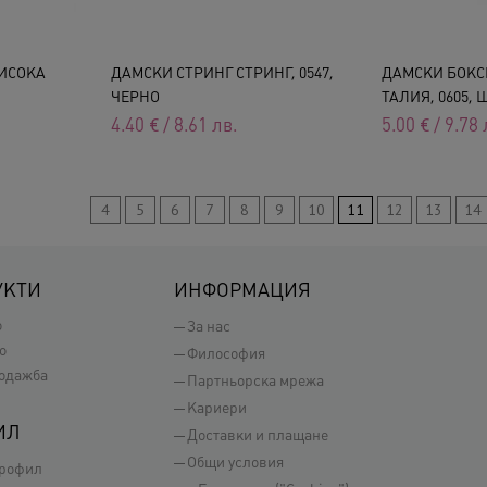
ИСОКА
ДАМСКИ СТРИНГ СТРИНГ, 0547,
ДАМСКИ БОКС
ЧЕРНО
ТАЛИЯ, 0605,
4.40
€
/
8.61
лв.
5.00
€
/
9.78
4
5
6
7
8
9
10
11
12
13
14
УКТИ
ИНФОРМАЦИЯ
о
За нас
о
Философия
одажба
Партньорска мрежа
Кариери
ИЛ
Доставки и плащане
Общи условия
профил