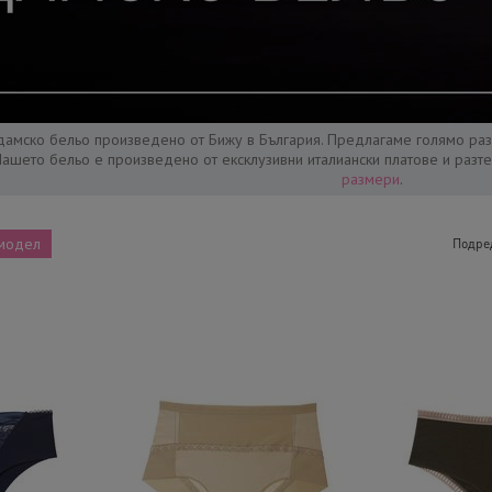
дамско бельо произведено от Бижу в България. Предлагаме голямо ра
Нaшето бельо е произведено от ексклузивни италиански платове и разт
размери
.
модел
Подре