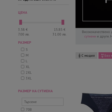
ЦЕНА
3.58
€
15.85
€
Висококачествено 
7.00
лв.
31.00
лв.
сутиени
и други. 
РАЗМЕР
S
M
С модел
Без 
L
XL
2XL
3XL
РАЗМЕР НА СУТИЕНА
70B